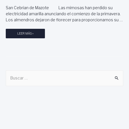
San Cebrian de Mazote Las mimosas han perdido su
electricidad amarilla anunciando el comienzo de la primavera.
Los almendros dejaron de florecer para proporcionarnos su …
P
LEER MÁS »
A
S
E
O
P
O
B
R
E
u
L
s
C
c
A
M
a
I
r
N
O
:
D