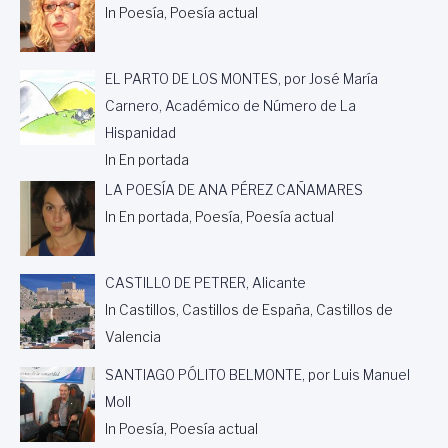
A
In Poesía, Poesía actual
R
U
I
EL PARTO DE LOS MONTES, por José María
Z
-
Carnero, Académico de Número de La
A
Hispanidad
Y
In En portada
U
C
LA POESÍA DE ANA PÉREZ CAÑAMARES
A
In En portada, Poesía, Poesía actual
R
CASTILLO DE PETRER, Alicante
In Castillos, Castillos de España, Castillos de
Valencia
SANTIAGO PÓLITO BELMONTE, por Luis Manuel
Moll
In Poesía, Poesía actual