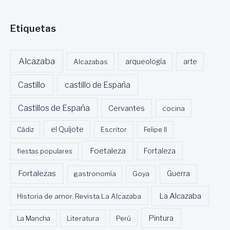
Etiquetas
Alcazaba
Alcazabas
arqueología
arte
Castillo
castillo de España
Castillos de España
Cervantes
cocina
Cádiz
el Quijote
Escritor
Felipe II
Foetaleza
fiestas populares
Fortaleza
Fortalezas
Guerra
gastronomía
Goya
La Alcazaba
Historia de amor. Revista La Alcazaba
Pintura
La Mancha
Literatura
Perú