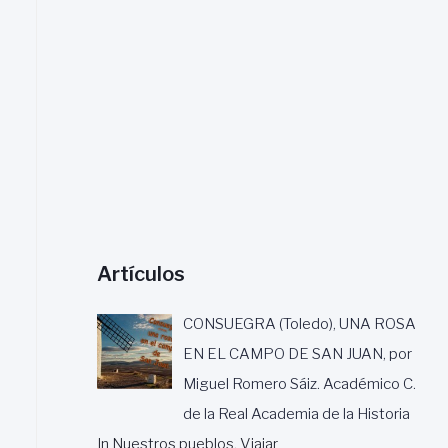
a
r
:
Artículos
CONSUEGRA (Toledo), UNA ROSA
EN EL CAMPO DE SAN JUAN, por
Miguel Romero Sáiz. Académico C.
de la Real Academia de la Historia
In Nuestros pueblos, Viajar