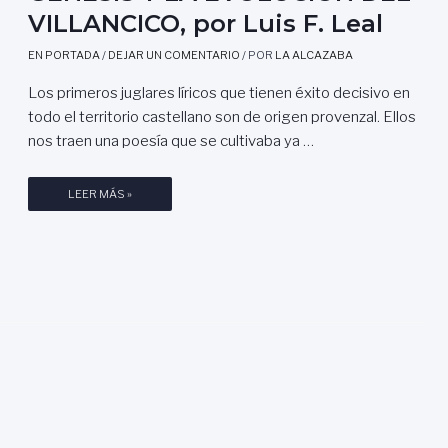
VILLANCICO, por Luis F. Leal
EN PORTADA
/
DEJAR UN COMENTARIO
/ POR
LA ALCAZABA
Los primeros juglares líricos que tienen éxito decisivo en
todo el territorio castellano son de origen provenzal. Ellos
nos traen una poesía que se cultivaba ya …
G
LEER MÁS »
É
N
E
S
I
S
Y
L
A
E
V