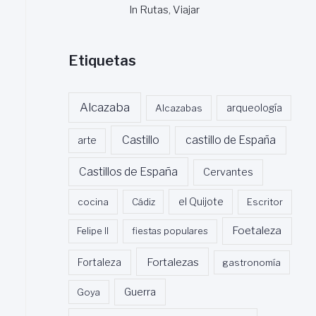
In Rutas, Viajar
Etiquetas
Alcazaba
Alcazabas
arqueología
Castillo
castillo de España
arte
Castillos de España
Cervantes
cocina
Cádiz
el Quijote
Escritor
Foetaleza
Felipe II
fiestas populares
Fortalezas
Fortaleza
gastronomía
Guerra
Goya