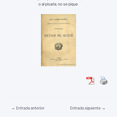
o al pisarla, no se pique.
Navegación
←
Entrada anterior
Entrada siguiente
→
de