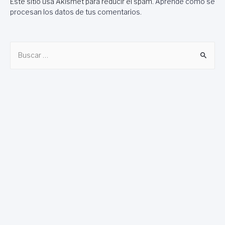
Este sitio usa Akismet para reducir el spam.
Aprende cómo se
procesan los datos de tus comentarios
.
B
u
s
c
a
r
: