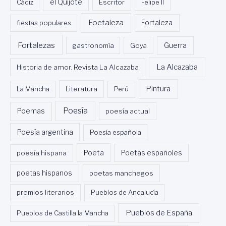
Cádiz
el Quijote
Escritor
Felipe II
Foetaleza
fiestas populares
Fortaleza
Fortalezas
Guerra
gastronomía
Goya
La Alcazaba
Historia de amor. Revista La Alcazaba
Pintura
La Mancha
Literatura
Perú
Poesía
Poemas
poesía actual
Poesía argentina
Poesía española
Poeta
poesía hispana
Poetas españoles
poetas hispanos
poetas manchegos
premios literarios
Pueblos de Andalucía
Pueblos de España
Pueblos de Castilla la Mancha