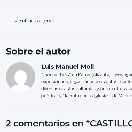
Navegación
←
Entrada anterior
de
entradas
Sobre el autor
Luis Manuel Moll
Nació en 1957, en Petrer (Alicante). Investiga
exposiciones, organizador de eventos , confe
diversas revistas culturales y junto a otros escr
poética" y " la Ruta por las Iglesias" de Madrid
2 comentarios en “CASTIL