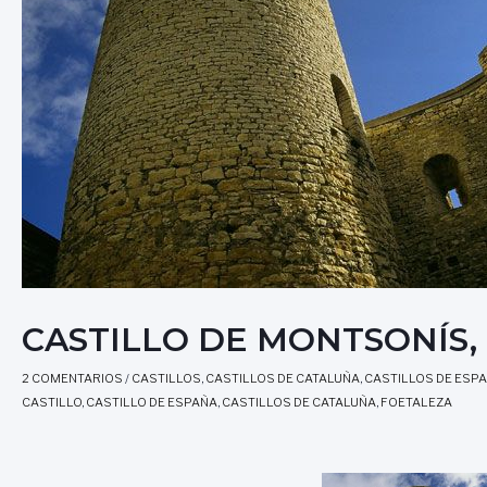
CASTILLO DE MONTSONÍS, Ll
2 COMENTARIOS
/
CASTILLOS
,
CASTILLOS DE CATALUÑA
,
CASTILLOS DE ESP
CASTILLO
,
CASTILLO DE ESPAÑA
,
CASTILLOS DE CATALUÑA
,
FOETALEZA