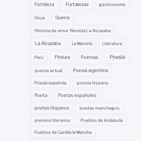
Fortalezas
Fortaleza
gastronomía
Guerra
Goya
Historia de amor. Revista La Alcazaba
La Alcazaba
La Mancha
Literatura
Poesía
Pintura
Poemas
Perú
poesía actual
Poesía argentina
Poesía española
poesía hispana
Poeta
Poetas españoles
poetas hispanos
poetas manchegos
premios literarios
Pueblos de Andalucía
Pueblos de Castilla la Mancha