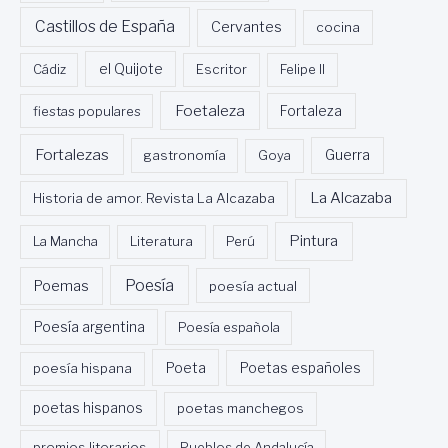
Castillos de España
Cervantes
cocina
Cádiz
el Quijote
Escritor
Felipe II
Foetaleza
fiestas populares
Fortaleza
Fortalezas
Guerra
gastronomía
Goya
La Alcazaba
Historia de amor. Revista La Alcazaba
Pintura
La Mancha
Literatura
Perú
Poesía
Poemas
poesía actual
Poesía argentina
Poesía española
Poeta
poesía hispana
Poetas españoles
poetas hispanos
poetas manchegos
premios literarios
Pueblos de Andalucía