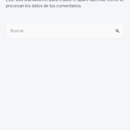
procesan los datos de tus comentarios
.
B
u
s
c
a
r
: