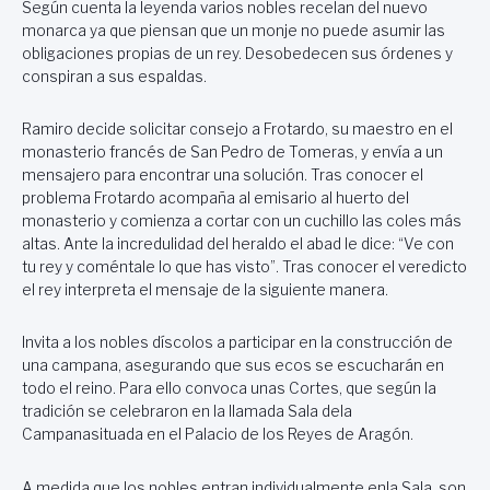
Según cuenta la leyenda varios nobles recelan del nuevo
monarca ya que piensan que un monje no puede asumir las
obligaciones propias de un rey. Desobedecen sus órdenes y
conspiran a sus espaldas.
Ramiro decide solicitar consejo a Frotardo, su maestro en el
monasterio francés de San Pedro de Tomeras, y envía a un
mensajero para encontrar una solución. Tras conocer el
problema Frotardo acompaña al emisario al huerto del
monasterio y comienza a cortar con un cuchillo las coles más
altas. Ante la incredulidad del heraldo el abad le dice: “Ve con
tu rey y coméntale lo que has visto”. Tras conocer el veredicto
el rey interpreta el mensaje de la siguiente manera.
Invita a los nobles díscolos a participar en la construcción de
una campana, asegurando que sus ecos se escucharán en
todo el reino. Para ello convoca unas Cortes, que según la
tradición se celebraron en la llamada Sala dela
Campanasituada en el Palacio de los Reyes de Aragón.
A medida que los nobles entran individualmente enla Sala, son