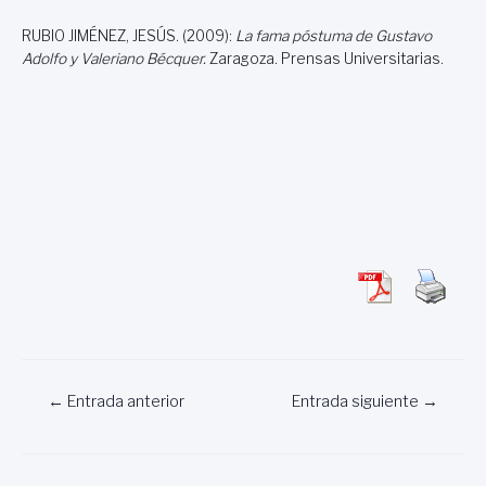
RUBIO JIMÉNEZ, JESÚS. (2009):
La fama póstuma de Gustavo
Adolfo y Valeriano Bécquer.
Zaragoza. Prensas Universitarias.
Navegación
←
Entrada anterior
Entrada siguiente
→
de
entradas