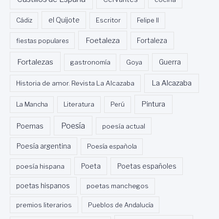
Cádiz
el Quijote
Escritor
Felipe II
Foetaleza
fiestas populares
Fortaleza
Fortalezas
Guerra
gastronomía
Goya
La Alcazaba
Historia de amor. Revista La Alcazaba
Pintura
La Mancha
Literatura
Perú
Poesía
Poemas
poesía actual
Poesía argentina
Poesía española
Poeta
poesía hispana
Poetas españoles
poetas hispanos
poetas manchegos
premios literarios
Pueblos de Andalucía