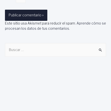
Este sitio usa Akismet para reducir el spam.
Aprende cómo se
procesan los datos de tus comentarios
.
B
u
s
c
a
r
: