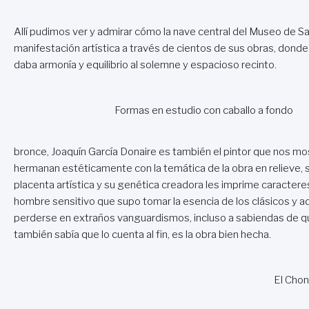
Allí pudimos ver y admirar cómo la nave central del Museo de San
manifestación artística a través de cientos de sus obras, donde
daba armonía y equilibrio al solemne y espacioso recinto.
Formas en estudio con caballo a fondo
bronce, Joaquín García Donaire es también el pintor que nos mos
hermanan estéticamente con la temática de la obra en relieve, 
placenta artística y su genética creadora les imprime caracteres 
hombre sensitivo que supo tomar la esencia de los clásicos y ad
perderse en extraños vanguardismos, incluso a sabiendas de que
también sabía que lo cuenta al fin, es la obra bien hecha.
El Chon