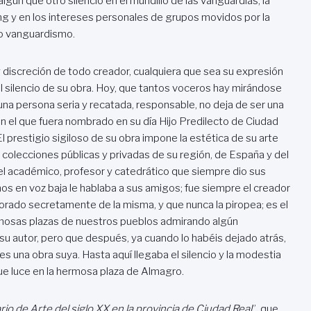
lgún que otro silencio en el mundillo de las vanguardias, la
ng y en los intereses personales de grupos movidos por la
io vanguardismo.
y discreción de todo creador, cualquiera que sea su expresión
 al silencio de su obra. Hoy, que tantos voceros hay mirándose
una persona seria y recatada, responsable, no deja de ser una
n el que fuera nombrado en su día Hijo Predilecto de Ciudad
El prestigio sigiloso de su obra impone la estética de su arte
y colecciones públicas y privadas de su región, de España y del
el académico, profesor y catedrático que siempre dio sus
os en voz baja le hablaba a sus amigos; fue siempre el creador
morado secretamente de la misma, y que nunca la piropea; es el
ermosas plazas de nuestros pueblos admirando algún
su autor, pero que después, ya cuando lo habéis dejado atrás,
s una obra suya. Hasta aquí llegaba el silencio y la modestia
que luce en la hermosa plaza de Almagro.
rio de Arte del siglo XX en la provincia de Ciudad Real
”, que