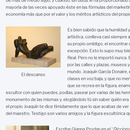
de más de medio siglo, y cuando, sin duda, le ha proporcionado a
mayoría de las veces apoyado éste en las fórmulas del marketi
economía más que por el valor y los méritos artísticos del prop
Es bien sabido que la humildad 
artística, conlleva casi siempre
su propio ombligo, el encontrar 
excepción. Esto lo supo muy bie
Real. Pero no le importó nunca. 
por las calles y plazas, museos 
mundo. Joaquín García Donaire, 
El descanso
clases en voz baja, y que no men
que se recrea en la figura, ena
escultor con quien puedes, podías, pasear por varias de las h
monumento de las mismas y, elogiándolo tú sin saber quién era 
el propio Joaquín te dice tímidamente que lo que acabas de ver e
del maestro. Testigo son varios amigos y la figura escultórica 
Escribe Gianna Prodan en el “
Dicciona