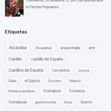
CARNAVAL DE ARMIRUETE, por Luis Manuel Moll
In Fiestas Populares
Etiquetas
Alcazaba
Alcazabas
arqueología
arte
Castillo
castillo de España
Castillos de España
Cervantes
cocina
Cádiz
el Quijote
Escritor
Felipe II
Foetaleza
fiestas populares
Fortaleza
Fortalezas
Guerra
gastronomía
Goya