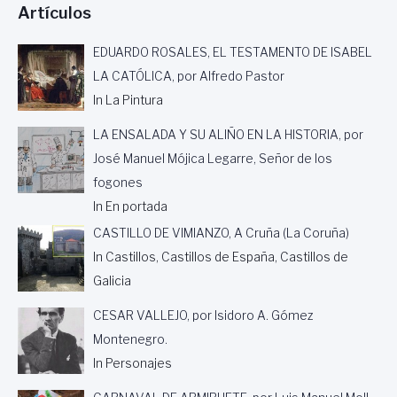
Artículos
R
U
G
EDUARDO ROSALES, EL TESTAMENTO DE ISABEL
E
LA CATÓLICA, por Alfredo Pastor
N
In La Pintura
A
LA ENSALADA Y SU ALIÑO EN LA HISTORIA, por
José Manuel Mójica Legarre, Señor de los
fogones
In En portada
CASTILLO DE VIMIANZO, A Cruña (La Coruña)
In Castillos, Castillos de España, Castillos de
Galicia
CESAR VALLEJO, por Isidoro A. Gómez
Montenegro.
In Personajes