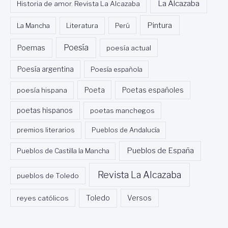
La Alcazaba
Historia de amor. Revista La Alcazaba
Pintura
La Mancha
Literatura
Perú
Poesía
Poemas
poesía actual
Poesía argentina
Poesía española
Poeta
poesía hispana
Poetas españoles
poetas hispanos
poetas manchegos
premios literarios
Pueblos de Andalucía
Pueblos de España
Pueblos de Castilla la Mancha
Revista La Alcazaba
pueblos de Toledo
Toledo
reyes católicos
Versos