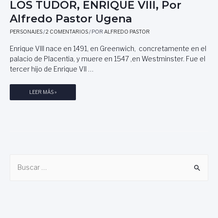
LOS TUDOR, ENRIQUE VIII, Por
Alfredo Pastor Ugena
PERSONAJES
/
2 COMENTARIOS
/ POR
ALFREDO PASTOR
Enrique VIII nace en 1491, en Greenwich, concretamente en el
palacio de Placentia, y muere en 1547 ,en Westminster. Fue el
tercer hijo de Enrique VII …
L
LEER MÁS »
O
S
T
U
D
O
B
R
,
u
E
s
N
c
R
I
a