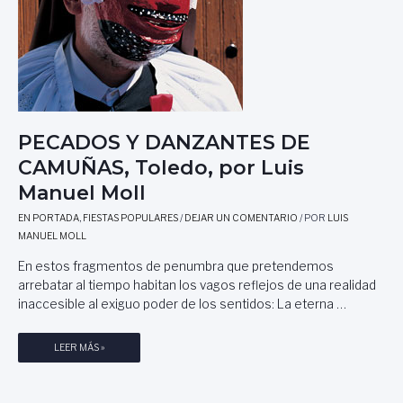
PECADOS Y DANZANTES DE
CAMUÑAS, Toledo, por Luis
Manuel Moll
EN PORTADA
,
FIESTAS POPULARES
/
DEJAR UN COMENTARIO
/ POR
LUIS
MANUEL MOLL
En estos fragmentos de penumbra que pretendemos
arrebatar al tiempo habitan los vagos reflejos de una realidad
inaccesible al exiguo poder de los sentidos: La eterna …
P
LEER MÁS »
E
C
A