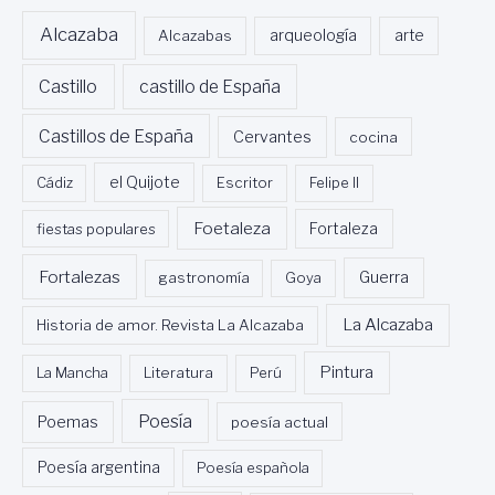
Alcazaba
Alcazabas
arqueología
arte
Castillo
castillo de España
Castillos de España
Cervantes
cocina
Cádiz
el Quijote
Escritor
Felipe II
Foetaleza
fiestas populares
Fortaleza
Fortalezas
Guerra
gastronomía
Goya
La Alcazaba
Historia de amor. Revista La Alcazaba
Pintura
La Mancha
Literatura
Perú
Poesía
Poemas
poesía actual
Poesía argentina
Poesía española