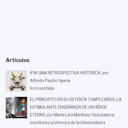
,
T
O
L
E
D
O
,
P
O
Artículos
R
L
U
IFNI: UNA RETROSPECTIVA HISTÓRICA. por
I
Alfredo Pastor Ugena
S
In En portada
M
A
EL PRINCIPITO EN SU SETENTA CUMPLEAÑOS: LA
N
U
ESTIMULANTE ENSEÑANZA DE UN HÉROE
E
ETERNO, por María Lara Martínez, historiadora,
L
escritora y profesora de la Universidad a
M