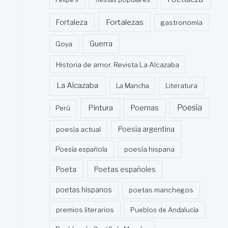
Fortalezas
Fortaleza
gastronomía
Guerra
Goya
Historia de amor. Revista La Alcazaba
La Alcazaba
La Mancha
Literatura
Poesía
Pintura
Poemas
Perú
poesía actual
Poesía argentina
Poesía española
poesía hispana
Poeta
Poetas españoles
poetas hispanos
poetas manchegos
premios literarios
Pueblos de Andalucía