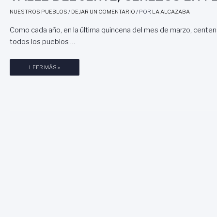
NUESTROS PUEBLOS
/
DEJAR UN COMENTARIO
/ POR
LA ALCAZABA
Como cada año, en la última quincena del mes de marzo, centena
todos los pueblos …
V
LEER MÁS »
A
L
L
E
D
E
L
J
E
R
T
E
,
C