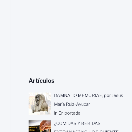
a
r
:
Artículos
DAMNATIO MEMORIAE, por Jesús
María Ruiz-Ayucar
In En portada
¿COMIDAS Y BEBIDAS