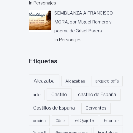
In Personajes
SEMBLANZA A FRANCISCO
MORA, por Miguel Romero y
poema de Grisel Parera
In Personajes
Etiquetas
Alcazaba
Alcazabas
arqueología
Castillo
castillo de España
arte
Castillos de España
Cervantes
cocina
Cádiz
el Quijote
Escritor
Foetaleza
Felipe II
fiestas populares