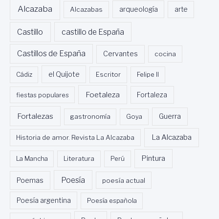
Alcazaba
Alcazabas
arqueología
arte
Castillo
castillo de España
Castillos de España
Cervantes
cocina
Cádiz
el Quijote
Escritor
Felipe II
Foetaleza
fiestas populares
Fortaleza
Fortalezas
Guerra
gastronomía
Goya
La Alcazaba
Historia de amor. Revista La Alcazaba
Pintura
La Mancha
Literatura
Perú
Poesía
Poemas
poesía actual
Poesía argentina
Poesía española