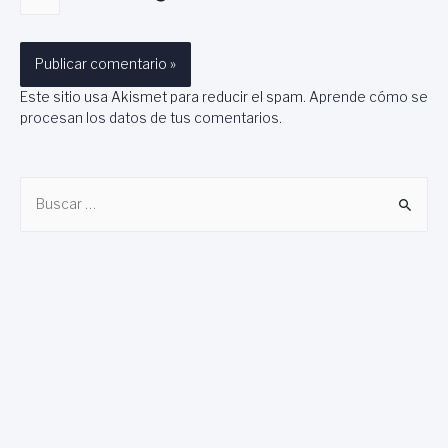
Este sitio usa Akismet para reducir el spam.
Aprende cómo se
procesan los datos de tus comentarios
.
B
u
s
c
a
r
: