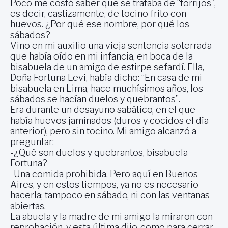
Poco me costó saber que se trataba de “torrijos”,
es decir, castizamente, de tocino frito con
huevos. ¿Por qué ese nombre, por qué los
sábados?
Vino en mi auxilio una vieja sentencia soterrada
que había oído en mi infancia, en boca de la
bisabuela de un amigo de estirpe sefardí. Ella,
Doña Fortuna Levi, había dicho: “En casa de mi
bisabuela en Lima, hace muchísimos años, los
sábados se hacían duelos y quebrantos”.
Era durante un desayuno sabático, en el que
había huevos jaminados (duros y cocidos el día
anterior), pero sin tocino. Mi amigo alcanzó a
preguntar:
-¿Qué son duelos y quebrantos, bisabuela
Fortuna?
-Una comida prohibida. Pero aquí en Buenos
Aires, y en estos tiempos, ya no es necesario
hacerla; tampoco en sábado, ni con las ventanas
abiertas.
La abuela y la madre de mi amigo la miraron con
reprobación, y esta última dijo, como para cerrar