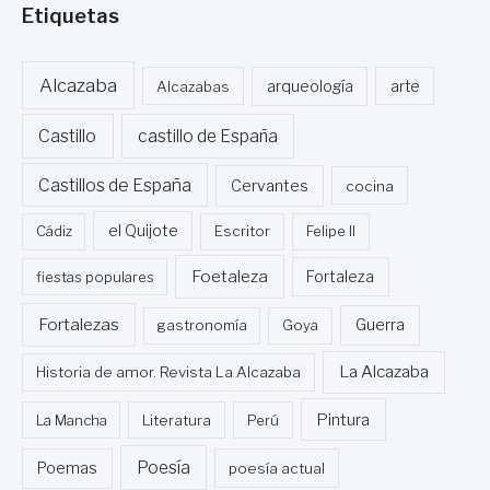
Etiquetas
Alcazaba
Alcazabas
arqueología
arte
Castillo
castillo de España
Castillos de España
Cervantes
cocina
Cádiz
el Quijote
Escritor
Felipe II
Foetaleza
fiestas populares
Fortaleza
Fortalezas
Guerra
gastronomía
Goya
La Alcazaba
Historia de amor. Revista La Alcazaba
Pintura
La Mancha
Literatura
Perú
Poesía
Poemas
poesía actual