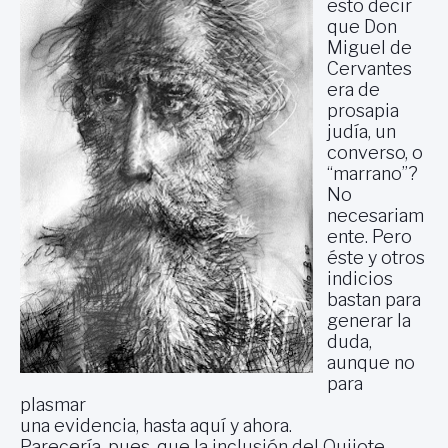
esto decir
que Don
Miguel de
Cervantes
era de
prosapia
judía, un
converso, o
“marrano”?
No
necesariam
ente. Pero
éste y otros
indicios
bastan para
generar la
duda,
aunque no
para
plasmar
una evidencia, hasta aquí y ahora.
Parecería, pues, que la inclusión del Quijote