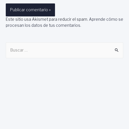
Este sitio usa Akismet para reducir el spam.
Aprende cómo se
procesan los datos de tus comentarios
.
B
u
s
c
a
r
: