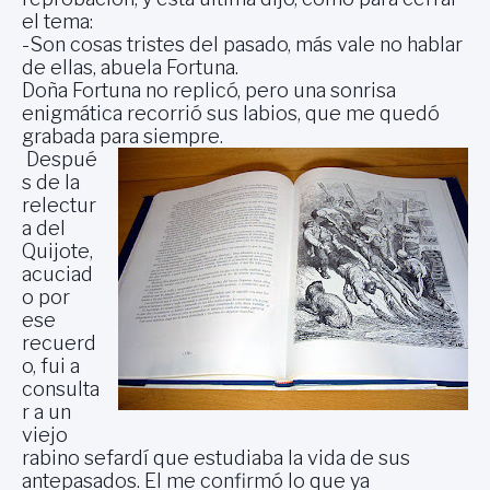
el tema:
-Son cosas tristes del pasado, más vale no hablar
de ellas, abuela Fortuna.
Doña Fortuna no replicó, pero una sonrisa
enigmática recorrió sus labios, que me quedó
grabada para siempre.
Despué
s de la
relectur
a del
Quijote,
acuciad
o por
ese
recuerd
o, fui a
consulta
r a un
viejo
rabino sefardí que estudiaba la vida de sus
antepasados. El me confirmó lo que ya