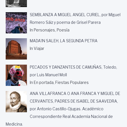
,
P
SEMBLANZA A MIGUEL ANGEL CURIEL, por Miguel
O
R
Romero Sáiz y poema de Grisel Parera
M
In Personajes, Poesía
A
N
MADA’IN SALEH, LA SEGUNDA PETRA
U
In Viajar
E
L
O
R
PECADOS Y DANZANTES DE CAMUÑAS, Toledo,
T
por Luis Manuel Moll
U
In En portada, Fiestas Populares
Ñ
O
ANA VILLAFRANCA O ANA FRANCA Y MIGUEL DE
CERVANTES, PADRES DE ISABEL DE SAAVEDRA,
por Antonio Castillo-Ojugas. Académico
Correspondiente Real Academia Nacional de
Medicina.