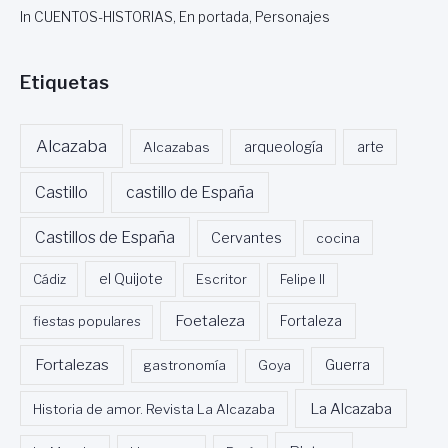
In CUENTOS-HISTORIAS, En portada, Personajes
Etiquetas
Alcazaba
Alcazabas
arqueología
arte
Castillo
castillo de España
Castillos de España
Cervantes
cocina
Cádiz
el Quijote
Escritor
Felipe II
Foetaleza
fiestas populares
Fortaleza
Fortalezas
Guerra
gastronomía
Goya
La Alcazaba
Historia de amor. Revista La Alcazaba