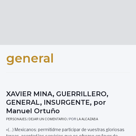
general
XAVIER MINA, GUERRILLERO,
GENERAL, INSURGENTE, por
Manuel Ortuño
PERSONAJES
/
DEJAR UN COMENTARIO
/ POR
LA ALCAZABA
«(…) Mexicanos: permitidme participar de vuestras gloriosas
tareas, aceptad los servicios que os ofrezco en favor de