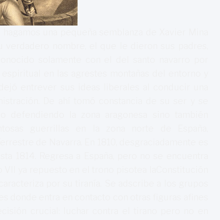
ún, hagamos una pequeña semblanza de Xavier Mina
Su verdadero nombre, el que le dieron sus padres,
conocido solamente con el del santo navarro por
y espiritual en las agrestes montañas del entorno y
ejó entrever sus ideas liberales al conducir una
nistración. De ahí tomó constancia de su ser y se
lo defendiendo la zona aragonesa sino también
ntosas guerrillas en la zona norte de España,
errestre de Navarra. En 1810, desgraciadamente es
asta 1814. Regresa a España, pero no se encuentra
 VII ya repuesto en el trono pisotea laConstitución
aracteriza por su tiranía. Se adscribe a los grupos
res donde entra en contacto con otras figuras afines
sión crucial: luchar contra el tirano pero no en