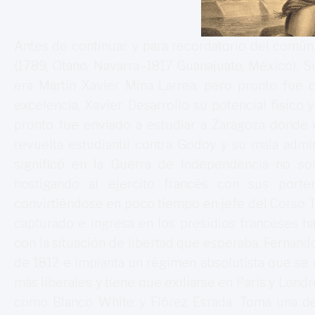
Antes de continuar, y para recordatorio del com
(1789, Otano, Navarra–1817 Guanajuato, México). 
era Martín Xavier Mina Larrea, pero pronto fue 
excelencia, Xavier. Desarrollo su potencial físico 
pronto fue enviado a estudiar a Zaragoza donde d
revuelta estudiantil contra Godoy y su mala admi
significó en la Guerra de Independencia no so
hostigando al ejercito francés con sus porte
convirtiéndose en poco tiempo en jefe del Corso T
capturado e ingresa en los presidios franceses h
con la situación de libertad que esperaba. Fernando
de 1812 e implanta un régimen absolutista que se c
más liberales y tiene que exiliarse en París y Lond
como Blanco White y Flórez Esrada. Toma una deci