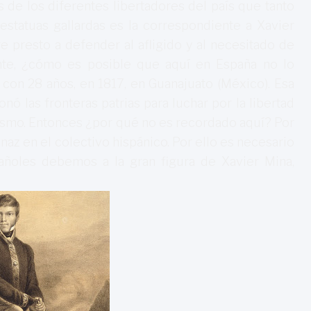
as de los diferentes libertadores del país que tanto
estatuas gallardas es la correspondiente a Xavier
re presto a defender al afligido y al necesitado de
ante, ¿cómo es posible que aquí en España no lo
con 28 años, en 1817, en Guanajuato (México). Esa
nó las fronteras patrias para luchar por la libertad
ismo. Entonces ¿por qué no es recordado aquí? Por
naz en el colectivo hispánico. Por ello es necesario
añoles debemos a la gran figura de Xavier Mina,