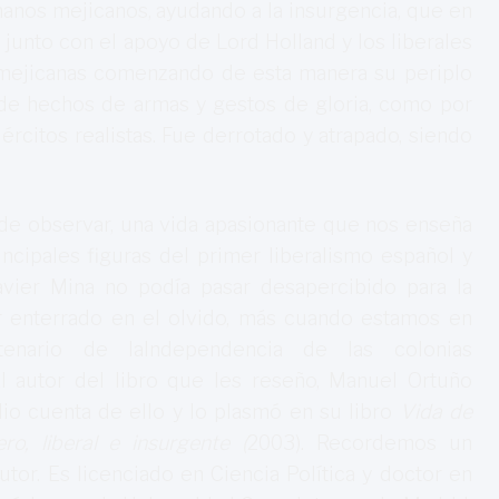
manos mejicanos, ayudando a la insurgencia, que en
junto con el apoyo de Lord Holland y los liberales
 mejicanas comenzando de esta manera su periplo
 de hechos de armas y gestos de gloria, como por
ércitos realistas. Fue derrotado y atrapado, siendo
e observar, una vida apasionante que nos enseña
incipales figuras del primer liberalismo español y
avier Mina no podía pasar desapercibido para la
er enterrado en el olvido, más cuando estamos en
tenario de laIndependencia de las colonias
El autor del libro que les reseño, Manuel Ortuño
dio cuenta de ello y lo plasmó en su libro
Vida de
ero, liberal e insurgente (
2003). Recordemos un
tor. Es licenciado en Ciencia Política y doctor en