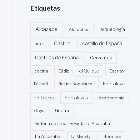
Etiquetas
Alcazaba
Alcazabas
arqueología
Castillo
castillo de España
arte
Castillos de España
Cervantes
cocina
Cádiz
el Quijote
Escritor
Foetaleza
Felipe II
fiestas populares
Fortalezas
Fortaleza
gastronomía
Guerra
Goya
Historia de amor. Revista La Alcazaba
La Alcazaba
La Mancha
Literatura