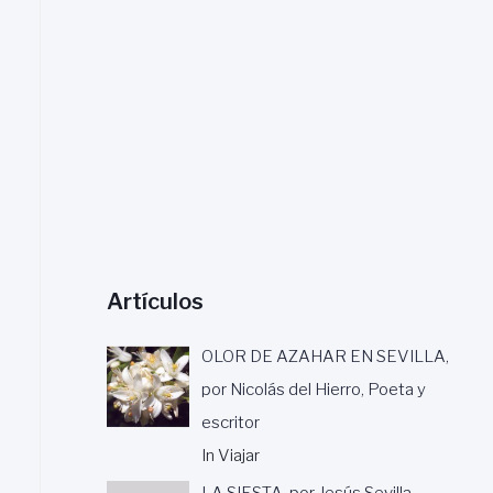
a
r
:
Artículos
OLOR DE AZAHAR EN SEVILLA,
por Nicolás del Hierro, Poeta y
escritor
In Viajar
LA SIESTA, por Jesús Sevilla