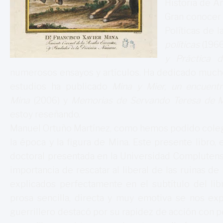
Historia de A
Gran conocer 
Políticas de 
políticas
(1966
y Práctica d
numerosos ensayos y artículos. Ha dedicado mucho 
estudios ha publicado
Mina y Mier, un encuent
Mina
(2006) y
Memorias de Servando Teresa de M
estoy reseñando.
Manuel Ortuño Martínez, como hemos podido colegir
la época y la figura de Mina. Este presente libro,
doctoral presentada en la Universidad Complutens
importancia de rescatar al liberal de las ruinas de
explicados perfectamente en el subtítulo del libr
prosa sencilla, directa y muy emotiva se nos exp
guerrillero destacó por su rapidez de acción con pe