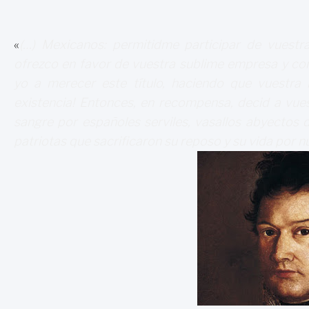
«
(…) Mexicanos: permitidme participar de vuestra
ofrezco en favor de vuestra sublime empresa y con
yo a merecer este título, haciendo que vuestra 
existencia! Entonces, en recompensa, decid a vues
sangre por españoles serviles, vasallos abyectos 
patriotas que sacrificaron su reposo y su vida por n