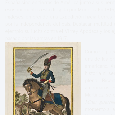
España sino en tierras de América junto a sus her
esos momentos está dirigida por Morelos. En 1816, 
ingleses, emprende una Expedición hacia tierras
por la independencia del país. Destacan multitud
ejemplo su lucha contra el Virrey Apodaca y los ej
pasado por las armas en 1817.
Como se pued
una de las pr
americano. X
historia ni s
pleno Bicen
americanas. 
Martínez, se 
Mina: guerrill
momento al au