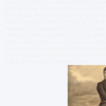
lados, en los puntos cardinales, se hallan las figur
significaron para su independencia. Una de estas 
Mina. Allí esta, desafiante, espada en mano, siemp
libertad. Entonces, siendo personaje tan import
conozcamos lo suficiente? Mina murió muy joven, 
no es razón suficiente para el olvido. Pronto abando
de otros pueblos. Tampoco es razón para su ostrac
lo de siempre, por la desmemoria histórica tan perti
resarcir esta deuda de honor que todos los esp
aunque sea a través de esta simple reseña.