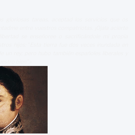
s gloriosas tareas, aceptad los servicios que os
tadme entre vuestros compatriotas. ¡Ojala acierte
libertad se enseñoree o sacrificándole mi propia
tros hijos:
“
Esta tierra fue dos veces inundada en
de un rey; pero hubo también españoles liberales y
uestro bien”.
»