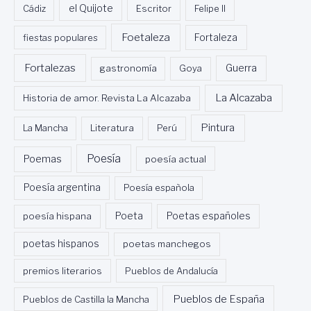
Cádiz
el Quijote
Escritor
Felipe II
Foetaleza
fiestas populares
Fortaleza
Fortalezas
Guerra
gastronomía
Goya
La Alcazaba
Historia de amor. Revista La Alcazaba
Pintura
La Mancha
Literatura
Perú
Poesía
Poemas
poesía actual
Poesía argentina
Poesía española
Poeta
poesía hispana
Poetas españoles
poetas hispanos
poetas manchegos
premios literarios
Pueblos de Andalucía
Pueblos de España
Pueblos de Castilla la Mancha