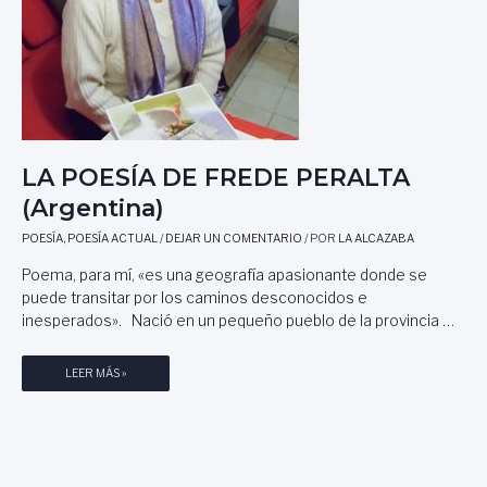
LA POESÍA DE FREDE PERALTA
(Argentina)
POESÍA
,
POESÍA ACTUAL
/
DEJAR UN COMENTARIO
/ POR
LA ALCAZABA
Poema, para mí, «es una geografía apasionante donde se
puede transitar por los caminos desconocidos e
inesperados». Nació en un pequeño pueblo de la provincia …
L
LEER MÁS »
A
P
O
E
S