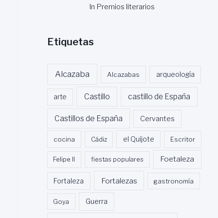
In Premios literarios
Etiquetas
Alcazaba
Alcazabas
arqueología
Castillo
castillo de España
arte
Castillos de España
Cervantes
cocina
Cádiz
el Quijote
Escritor
Foetaleza
Felipe II
fiestas populares
Fortalezas
Fortaleza
gastronomía
Guerra
Goya