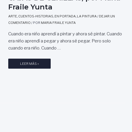
Fraile Yunta
ARTE
,
CUENTOS-HISTORIAS
,
EN PORTADA
,
LA PINTURA
/
DEJAR UN
COMENTARIO
/ POR
MARIA FRAILE YUNTA
Cuando era niño aprendí a pintar y ahora sé pintar. Cuando
era niño aprendí a pegar y ahora sé pegar. Pero solo
cuando era niño. Cuando …
C
LEER MÁS »
A
J
A
S
D
E
C
E
R
I