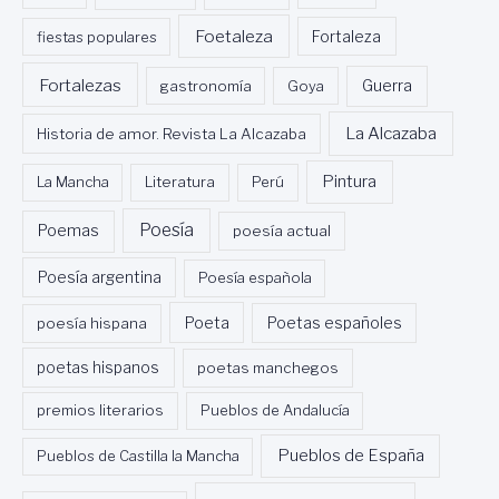
Foetaleza
fiestas populares
Fortaleza
Fortalezas
Guerra
gastronomía
Goya
La Alcazaba
Historia de amor. Revista La Alcazaba
Pintura
La Mancha
Literatura
Perú
Poesía
Poemas
poesía actual
Poesía argentina
Poesía española
Poeta
poesía hispana
Poetas españoles
poetas hispanos
poetas manchegos
premios literarios
Pueblos de Andalucía
Pueblos de España
Pueblos de Castilla la Mancha