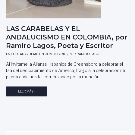
N
D
O
J
LAS CARABELAS Y EL
O
ANDALUCISMO EN COLOMBIA, por
S
É
Ramiro Lagos, Poeta y Escritor
S
Á
EN PORTADA
/
DEJAR UN COMENTARIO
/ POR
RAMIRO LAGOS
N
Al invitame la Alianza Hispanica de Greensboro a celebrar el
C
Dia del descurbimiento de Amerca, traigo a la celebración mi
H
pluma andalucista, comenzando por la mención …
E
Z
L
L
LEER MÁS »
A
A
R
S
R
C
O
A
D
R
A
A
.
B
B