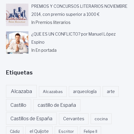
O
PREMIOS Y CONCURSOS LITERARIOS NOVIEMBRE
E
2014, con premio superior a 1000 €
T
In Premios literarios
A
Y
¿QUE ES UN CONFLICTO? por Manuel López
E
S
Espino
C
In En portada
R
I
T
Etiquetas
O
R
Alcazaba
Alcazabas
arqueología
arte
Castillo
castillo de España
Castillos de España
Cervantes
cocina
Cádiz
el Quijote
Escritor
Felipe II