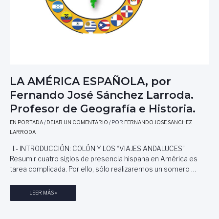
LA AMÉRICA ESPAÑOLA, por
Fernando José Sánchez Larroda.
Profesor de Geografía e Historia.
EN PORTADA
/
DEJAR UN COMENTARIO
/ POR
FERNANDO JOSE SANCHEZ
LARRODA
I.- INTRODUCCIÓN: COLÓN Y LOS “VIAJES ANDALUCES”
Resumir cuatro siglos de presencia hispana en América es
tarea complicada. Por ello, sólo realizaremos un somero …
L
LEER MÁS »
A
A