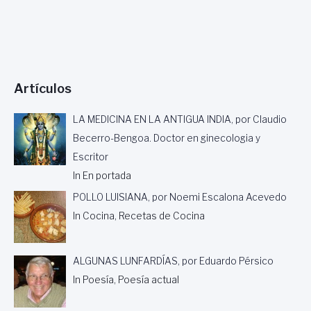
S
L
T
O
O
M
R
B
I
I
A
A
.
Artículos
,
P
O
LA MEDICINA EN LA ANTIGUA INDIA, por Claudio
R
Becerro-Bengoa. Doctor en ginecologia y
R
Escritor
A
M
In En portada
I
POLLO LUISIANA, por Noemi Escalona Acevedo
R
O
In Cocina, Recetas de Cocina
L
A
G
ALGUNAS LUNFARDÍAS, por Eduardo Pérsico
O
In Poesía, Poesía actual
S
,
P