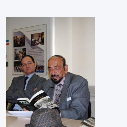
M
É
R
I
C
A
E
S
P
A
Ñ
O
L
A
,
P
O
R
F
E
R
N
A