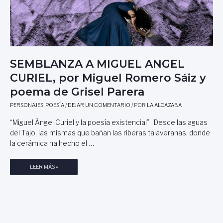
SEMBLANZA A MIGUEL ANGEL
CURIEL, por Miguel Romero Sáiz y
poema de Grisel Parera
PERSONAJES
,
POESÍA
/
DEJAR UN COMENTARIO
/ POR
LA ALCAZABA
“Miguel Ángel Curiel y la poesía existencial” Desde las aguas
del Tajo, las mismas que bañan las riberas talaveranas, donde
la cerámica ha hecho el …
S
LEER MÁS »
E
M
B
L
A