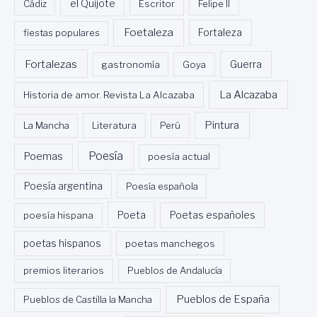
Cádiz
el Quijote
Escritor
Felipe II
Foetaleza
fiestas populares
Fortaleza
Fortalezas
Guerra
gastronomía
Goya
La Alcazaba
Historia de amor. Revista La Alcazaba
Pintura
La Mancha
Literatura
Perú
Poesía
Poemas
poesía actual
Poesía argentina
Poesía española
Poeta
poesía hispana
Poetas españoles
poetas hispanos
poetas manchegos
premios literarios
Pueblos de Andalucía
Pueblos de España
Pueblos de Castilla la Mancha