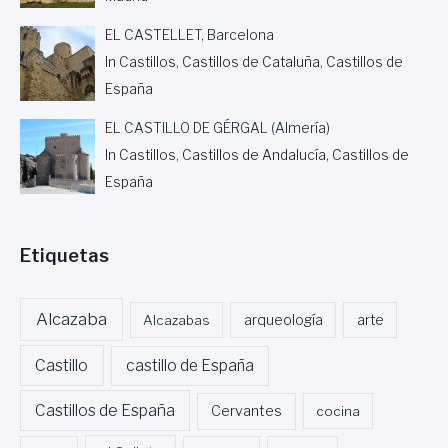
M
A
EL CASTELLET, Barcelona
D
In Castillos, Castillos de Cataluña, Castillos de
E
España
G
R
EL CASTILLO DE GÉRGAL (Almería)
I
S
In Castillos, Castillos de Andalucía, Castillos de
E
España
L
P
A
Etiquetas
R
E
R
A
Alcazaba
Alcazabas
arqueología
arte
Castillo
castillo de España
Castillos de España
Cervantes
cocina