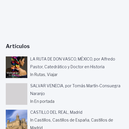
O
R
M
I
G
U
E
Artículos
L
R
O
LA RUTA DE DON VASCO, MÉXICO, por Alfredo
M
Pastor, Catedrático y Doctor en Historia
E
In Rutas, Viajar
R
O
SALVAR VENECIA, por Tomás Martín-Consuegra
S
Á
Naranjo
I
In En portada
Z
Y
CASTILLO DEL REAL, Madrid
P
In Castillos, Castillos de España, Castillos de
O
E
Madrid