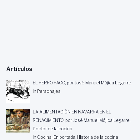
O
S
:
I
S
A
B
E
L
D
E
Artículos
T
R
A
EL PERRO PACO, por José Manuel Mójica Legarre
S
In Personajes
T
Á
M
LA ALIMENTACIÓN EN NAVARRA EN EL
A
R
RENACIMIENTO, por José Manuel Mójica Legarre,
A
Doctor de la cocina
,
In Cocina, En portada, Historia de la cocina
P