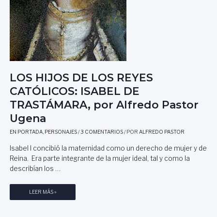
LOS HIJOS DE LOS REYES
CATÓLICOS: ISABEL DE
TRASTÁMARA, por Alfredo Pastor
Ugena
EN PORTADA
,
PERSONAJES
/
3 COMENTARIOS
/ POR
ALFREDO PASTOR
Isabel I concibió la maternidad como un derecho de mujer y de
Reina. Era parte integrante de la mujer ideal, tal y como la
describían los …
L
LEER MÁS »
O
S