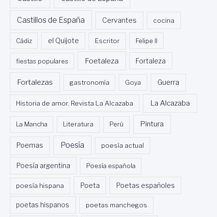
Castillos de España
Cervantes
cocina
Cádiz
el Quijote
Escritor
Felipe II
Foetaleza
fiestas populares
Fortaleza
Fortalezas
Guerra
gastronomía
Goya
La Alcazaba
Historia de amor. Revista La Alcazaba
Pintura
La Mancha
Literatura
Perú
Poesía
Poemas
poesía actual
Poesía argentina
Poesía española
Poeta
poesía hispana
Poetas españoles
poetas hispanos
poetas manchegos