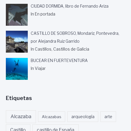
O
CIUDAD DORMIDA, libro de Fernando Ariza
R
In En portada
A
L
F
R
CASTILLO DE SOBROSO, Mondariz, Pontevedra,
E
por Alejandra Ruiz Garrido
D
In Castillos, Castillos de Galicia
O
P
BUCEAR EN FUERTEVENTURA
A
S
In Viajar
T
O
R
U
Etiquetas
G
E
N
A
Alcazaba
Alcazabas
arqueología
arte
Castillo
castillo de España