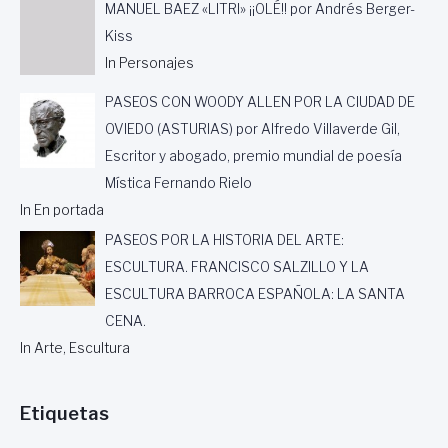
MANUEL BAEZ «LITRI» ¡¡OLÉ!! por Andrés Berger-
E
Kiss
P
A
In Personajes
”
P
PASEOS CON WOODY ALLEN POR LA CIUDAD DE
O
OVIEDO (ASTURIAS) por Alfredo Villaverde Gil,
R
Escritor y abogado, premio mundial de poesía
A
R
Mística Fernando Rielo
T
In En portada
U
R
PASEOS POR LA HISTORIA DEL ARTE:
O
ESCULTURA. FRANCISCO SALZILLO Y LA
V
ESCULTURA BARROCA ESPAÑOLA: LA SANTA
I
N
CENA.
U
In Arte, Escultura
E
S
A
Etiquetas
P
A