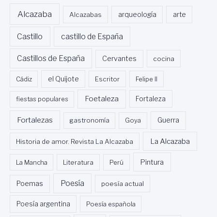
R
Alcazaba
Alcazabas
arqueología
arte
R
A
L
Castillo
castillo de España
Castillos de España
Cervantes
cocina
Cádiz
el Quijote
Escritor
Felipe II
Foetaleza
fiestas populares
Fortaleza
Fortalezas
Guerra
gastronomía
Goya
La Alcazaba
Historia de amor. Revista La Alcazaba
Pintura
La Mancha
Literatura
Perú
Poesía
Poemas
poesía actual
Poesía argentina
Poesía española