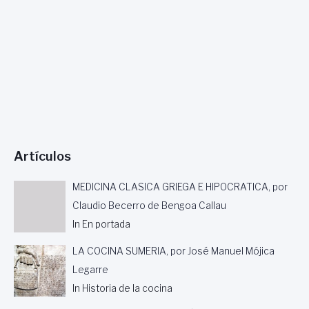
C
I
Ó
N
E
S
P
A
Ñ
O
L
Artículos
A
D
E
MEDICINA CLASICA GRIEGA E HIPOCRATICA, por
1
Claudio Becerro de Bengoa Callau
8
In En portada
1
2
LA COCINA SUMERIA, por José Manuel Mójica
:
“
Legarre
L
In Historia de la cocina
A
P