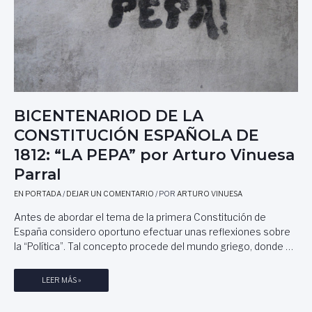
BICENTENARIOD DE LA
CONSTITUCIÓN ESPAÑOLA DE
1812: “LA PEPA” por Arturo Vinuesa
Parral
EN PORTADA
/
DEJAR UN COMENTARIO
/ POR
ARTURO VINUESA
Antes de abordar el tema de la primera Constitución de
España considero oportuno efectuar unas reflexiones sobre
la “Política”. Tal concepto procede del mundo griego, donde …
B
LEER MÁS »
I
C