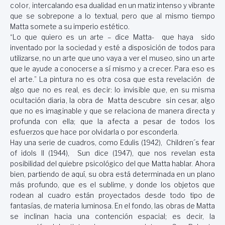
color,
intercalando esa dualidad en un matiz intenso y vibrante
que se sobrepone a lo textual, pero que al mismo tiempo
Matta somete a su imperio estético.
“Lo que quiero es un arte – dice Matta- que haya sido
inventado por la sociedad y esté a disposición de todos para
utilizarse, no un arte que uno vaya a ver el museo, sino un arte
que le ay
ude a conocerse a sí mismo y a crecer. Para eso es
el arte.” La pintura no es otra cosa que esta revelación de
algo que no es real, es decir: lo invisible que, en su misma
ocultación diaria, la obra de Matta descubre sin cesar, algo
que no es imaginable y que se relaciona de manera directa y
profunda con ella; que la afecta a pesar de todos los
esfuerzos que hace por olvidarla o po
r esconderla.
Hay una serie de cuadros, como
Edulis
(1942),
Children´s fear
of idols II
(1944),
Sun dice
(1947), que nos revelan esta
posibilidad del quiebre psicológico del que Matta hablar. Ahora
bien, partiendo de aquí, su obra está determinada en un plano
más profundo, que es el sublime, y donde los objetos que
rodean al cuadro están proyectados desde todo tipo de
fantasías, de materia luminosa. En el fondo, las obras de Matta
se inclinan hacia una contención espacial; es decir, la