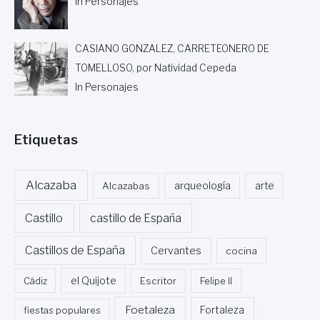
In Personajes
CASIANO GONZALEZ, CARRETEONERO DE
TOMELLOSO, por Natividad Cepeda
In Personajes
Etiquetas
Alcazaba
Alcazabas
arqueología
arte
Castillo
castillo de España
Castillos de España
Cervantes
cocina
Cádiz
el Quijote
Escritor
Felipe II
Foetaleza
fiestas populares
Fortaleza