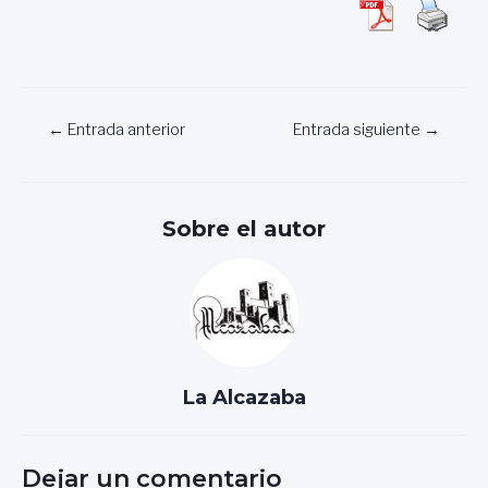
Navegación
←
Entrada anterior
Entrada siguiente
→
de
entradas
Sobre el autor
La Alcazaba
Dejar un comentario