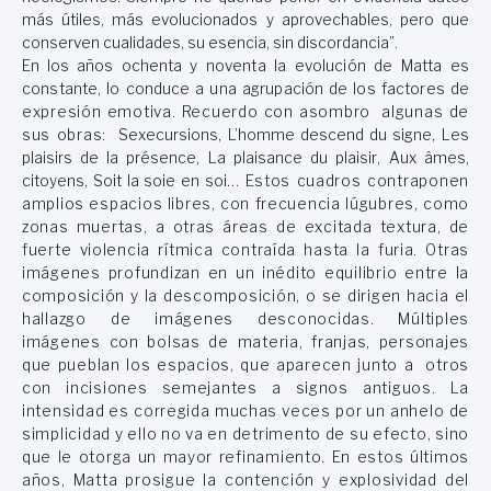
más útiles, más evolucionados y aprovechables, pero que
conserven cualidades, su esencia, sin discordancia”.
En los años ochen
ta y noventa la evolución de Matta es
constante, lo conduce a una agrupación de los factores de
expresión emotiva. Recuerdo con asombro algunas de
sus obras:
Sexecursions
,
L’homme descend du signe
,
Les
plaisirs de la présence
,
La plaisance du plaisir
,
Aux âmes,
citoyens
,
Soit la soie en soi
… Estos cuadros contraponen
amplios espacios libres, con frecuencia lúgubres, como
zonas muertas, a otras áreas de excitada textura, de
fuerte violencia rítmica contraída hasta la furia. Otras
imágenes profundizan en un inédito equilibrio entre la
composición y la descomposición, o se dirigen hacia el
hallazgo de imágenes desconocidas. Múltiples
imágenes con bolsas de materia, franjas, personajes
que pueblan los espacios, que aparecen junto a otros
con incisiones semejantes a signos antiguos. La
intensidad es corregida muchas veces por un anhelo de
simplicidad y ello no va en detrimento de su efecto, sino
que le otorga un mayor refinamiento. En estos últimos
años, Matta prosigue la contención y explosividad del