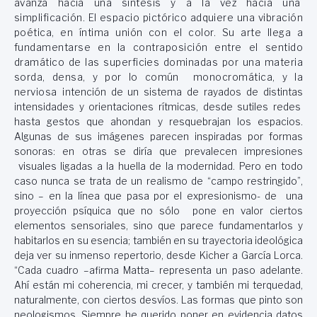
avanza hacia una síntesis y a la vez hacia una
simplificación. El espacio pictórico adquiere una vibración
poética, en íntima unión con el color. Su arte llega a
fundamentarse en la contraposición entre el sentido
dramático de las superficies dominadas por una materia
sorda, densa, y por lo común monocromática, y la
nerviosa i
ntención de un sistema de rayados de distintas
intensidades y orientaciones rítmicas, desde sutiles redes
hasta gestos que ahondan y resquebrajan los espacios.
Algunas de sus imágenes parecen inspiradas por formas
sonoras: en otras se diría que prevalecen impresiones
visuales ligadas a la huella de la modernidad. Pero en todo
caso nunca se trata de un realismo de “campo restringido”,
sino – en la línea que pasa por el expresionismo- de una
proyección psíquica que no sólo pone en valor ciertos
elementos sensoriales, sino que parece fundamentarlos y
habitarlos en su esencia; también en su trayectoria ideológica
deja ver su inmenso repertorio, desde Kicher a García Lorca.
“Cada cuadro –afirma Matta– representa un paso adelante.
Ahí están mi coherencia, mi crecer, y también mi terquedad,
naturalmente, con ciertos desvíos. Las formas que pinto son
neologismos. Siempre he querido poner en evidencia datos