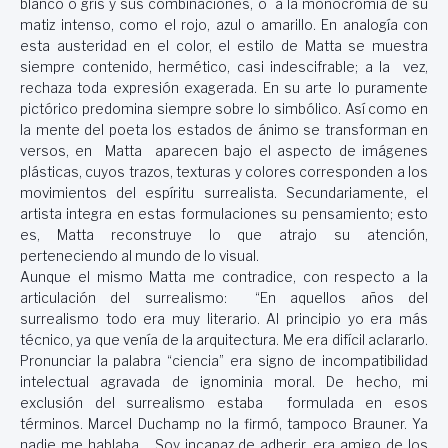
blanco o gris y sus combinaciones, o a la monocromía de su
matiz intenso, como el rojo, azul o amarillo. En analogía con
esta austeridad en el color, el estilo de Matta se muestra
siempre contenido, hermético, casi indescifrable; a la vez,
rechaza toda expresión exagerada. En su arte lo puramente
pictórico predomina siempre sobre lo simbólico. Así como en
la mente del poeta los estados de ánimo se transforman en
versos, en Matta aparecen bajo el aspecto de imágenes
plásticas, cuyos trazos, texturas y colores corresponden a los
movimientos del espíritu surrealista. Secundariamente, el
artista integra en estas formulaciones su pensamiento; esto
es, Matta reconstruye lo que atrajo su atención,
perteneciendo al mundo de lo visual.
Aunque el mismo Matta me contradice, con respecto a la
articulación del surrealismo: “En aquellos años del
surrealismo todo era muy literario. Al principio yo era más
técnico, ya que venía de la arquitectura. Me era difícil aclararlo.
Pronunciar la palabra “ciencia” era signo de incompatibilidad
intelectual agravada de ignominia moral. De hecho, mi
exclusión del surrealismo estaba formulada en esos
términos. Marcel Duchamp no la firmó, tampoco Brauner. Ya
nadie me hablaba… Soy incapaz de adherir, era amigo de los