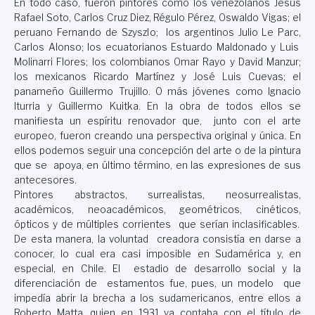
En todo caso, fueron pintores como los venezolanos Jesús
Rafael Soto, Carlos Cruz Diez, Régulo Pérez, Oswaldo Vigas; el
peruano
Fernando de Szyszlo
; los argentinos Julio Le Parc,
Carlos Alonso; los ecuatorianos Estuardo Maldonado y Luis
Molinarri Flores; los colombianos Omar Rayo y David Manzur;
los mexicanos Ricardo Martínez y José Luis Cuevas; el
panameño Guillermo Trujillo. O más jóvenes como Ignacio
Iturria y Guillermo Kuitka. En la obra de todos ellos se
manifiesta un espíritu renovador que, junto con el arte
europeo, fueron creando una perspectiva original y única. En
ellos podemos seguir una concepción del arte o de la pintura
que se apoya, en último término, en las expresiones de sus
antecesores.
Pintores abstractos, surrealistas, neosurrealistas,
académicos, neoacadémicos, geométricos, cinéticos,
ópticos y de múltiples corrientes que serían inclasificables.
De esta manera, la voluntad creadora consistía en darse a
conocer, lo cual era casi imposible en Sudamérica y, en
especial, en Chile. El estadio de desarrollo social y la
diferenciación de estamentos fue, pues, un modelo que
impedía abrir la brecha a los sudamericanos, entre ellos a
Roberto Matta, quien en 1931 ya contaba con el título de