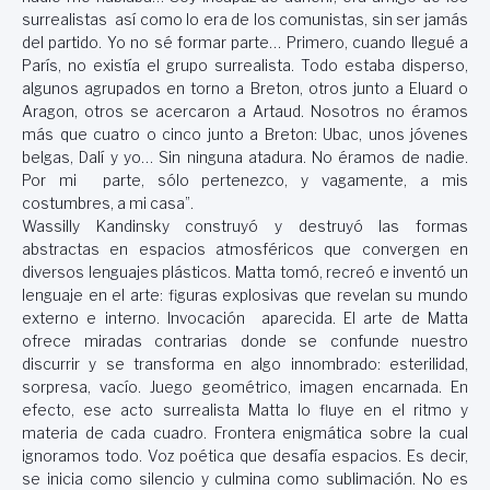
surrealistas así como lo era de los comunistas, sin ser jamás
del partido. Yo no sé formar parte… Primero, cuando llegué a
París, no existía el grupo surrealista. Todo estaba disperso,
algunos agrupados en torno a Breton, otros junto a Eluard o
Aragon, otros se acercaron a Artaud. Nosotros no éramos
más que cuatro o cinco junto a Breton: Ubac, unos jóvenes
belgas, Dalí y yo… Sin ninguna atadura. No éramos de nadie.
Por mi parte, sólo pertenezco, y vagamente, a mis
costumbres, a mi casa”.
Wassilly Kandinsky construyó y destruyó las formas
abstractas en espacios atmosféricos que convergen en
diversos lenguajes plásticos. Matta tomó, recreó e inventó un
lenguaje en el arte: figuras explosivas que revelan su mundo
externo e interno. Invocación aparecida. El arte de Matta
ofrece miradas contrarias donde se confunde nuestro
discurrir y se transforma en algo innombrado: esterilidad,
sorpresa, vacío. Juego geométrico, imagen encarnada. En
efecto, ese acto surrealista Matta lo fluye en el ritmo y
materia de cada cuadro. Frontera enigmática sobre la cual
ignoramos todo. Voz poética que desafía espacios. Es decir,
se inicia como silencio y culmina como sublimación. No es