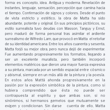
forma: es concepto, idea. Antigua y moderna. Revelación de
instantes, lenguaje, sensación, percepción que camina hacia
el tiempo. Confirmación de signos y colores. Desde el punto
de vista estricto y estético, la obra de Matta ha sido
abundante, potente y original. En sus principios pictóricos, su
estilo surrealista tuvo deudas con Masson, Tanguy y Ernst,
pero maduró de forma personal tras asimilar el ardiente
surrealismo de Wifredo Lam, que provocó en Matta el retoñar
de su identidad americana. Entre los años cuarenta y sesenta,
Matta forjó su mejor obra, pero nunca dejó de experimentar.
Fue aumentando progresivamente los formatos, llegando a
ser un excelente muralista, pero también incorporó
elementos matéricos que dieron una mayor fuerza expresiva
a su pintura, marcada por un sentido espacial
entre cósmico
y abismal, siempre en un más allá de la pintura y la poesía.
En estos años Mattá ahonda progresivamente en la
pasión por la expresión simbólica de la pintura, como si
hubiera comprendido que ésta no puede ser
contrapuesta al espíritu y que ambas son, si no
sinónimos, si hermanos gemelos que mutuamente se
exigen y condicionan. Sin darse cuenta de ello, Matta