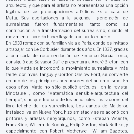
arquitecto, y que para el artista no representaba una opción
legítima de sus preocupaciones artísticas. Es el caso de
Matta. Sus aportaciones a la segunda generación de
surrealistas fueron fundamentales, tanto como su
contribución a la transformación del surrealismo, cuando el
movimiento parecía haber llegado a un punto muerto.
En 1933 rompe con su familia y viaja a París, donde es invitado
a trabajar con Le Corbusier durante dos años. En 1937, gracias
a una carta de recomendación de Federico García Lorca,
consiguió que Salvador Dalí
le presentara a André Breton, con
lo que Matta se incorporó al movimiento surrealista y, más
tarde, con Yves Tanguy y Gordon Onslow-Ford, se convierte
en uno de los principales precursores del automatismo. En
esos años, Matta no sólo publicó artículos en la revista
Minotaure , como “Matemática sensible-arquitectura del
tiempo”, sino que fue uno de los principales ilustradores del
libro fetiche de los surrealistas, Los cantos de Maldoror.
Instalado ya en Nueva York, hizo amistad y se relacionó con
pintores y artistas neoyorquinos, como Esteban Vicente,
Franz Kline, Williem de Kooning, Philip Guston, Mark Rothko, y
especialmente con Robert Motherwell, William Baziotes,