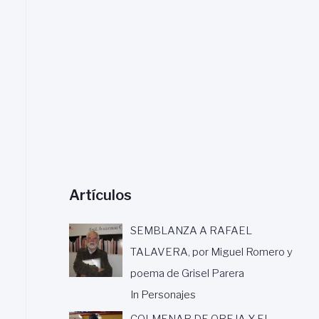
a
r
:
Artículos
SEMBLANZA A RAFAEL
TALAVERA, por Miguel Romero y
poema de Grisel Parera
In Personajes
COLMENAR DE OREJA Y EL