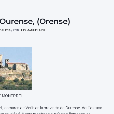
urense, (Orense)
GALICIA
/ POR
LUIS MANUEL MOLL
E MONTRREI
rrei, comarca de Verín en la provincia de Ourense. Aquí estuvo
a reunión fué para mostrarle al príncipe flamenco las