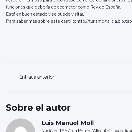
funciones que debería de acometer como Rey de España.
Está en buen estado y se puede visitar.
Para saber más sobre este castillo
:
http://turismogalicia.blog
Navegación
←
Entrada anterior
de
entradas
Sobre el autor
Luis Manuel Moll
Nació en 1957, en Petrer (Alicante). Investiga