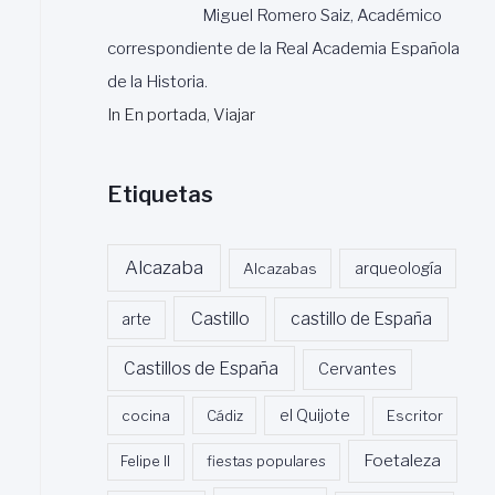
Miguel Romero Saiz, Académico
correspondiente de la Real Academia Española
de la Historia.
In En portada, Viajar
Etiquetas
Alcazaba
Alcazabas
arqueología
Castillo
castillo de España
arte
Castillos de España
Cervantes
cocina
Cádiz
el Quijote
Escritor
Foetaleza
Felipe II
fiestas populares