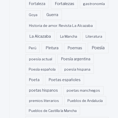
Fortalezas
Fortaleza
gastronomía
Guerra
Goya
Historia de amor. Revista La Alcazaba
La Alcazaba
La Mancha
Literatura
Poesía
Pintura
Poemas
Perú
poesía actual
Poesía argentina
Poesía española
poesía hispana
Poeta
Poetas españoles
poetas hispanos
poetas manchegos
premios literarios
Pueblos de Andalucía
Pueblos de Castilla la Mancha