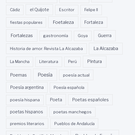
Cádiz
el Quijote
Escritor
Felipe II
Foetaleza
fiestas populares
Fortaleza
Fortalezas
Guerra
gastronomía
Goya
La Alcazaba
Historia de amor. Revista La Alcazaba
Pintura
La Mancha
Literatura
Perú
Poesía
Poemas
poesía actual
Poesía argentina
Poesía española
Poeta
poesía hispana
Poetas españoles
poetas hispanos
poetas manchegos
premios literarios
Pueblos de Andalucía