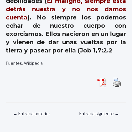
debilidades (
El maligno, siempre está
detrás nuestra y no nos damos
cuenta
). No siempre los podemos
echar de nuestro cuerpo con
exorcismos. Ellos nacieron en un lugar
y vienen de dar unas vueltas por la
tierra y pasear por ella (Job 1,7:2.2
Fuentes: Wikipedia
Navegación
←
Entrada anterior
Entrada siguiente
→
de