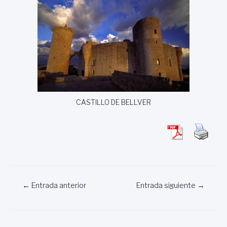
CASTILLO DE BELLVER
Navegación
←
Entrada anterior
Entrada siguiente
→
de
entradas