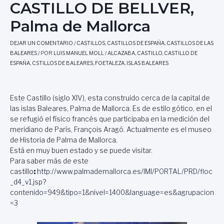
CASTILLO DE BELLVER,
Palma de Mallorca
DEJAR UN COMENTARIO
/
CASTILLOS
,
CASTILLOS DE ESPAÑA
,
CASTILLOS DE LAS
BALEARES
/ POR
LUIS MANUEL MOLL
/
ALCAZABA
,
CASTILLO
,
CASTILLO DE
ESPAÑA
,
CSTILLOS DE BALEARES
,
FOETALEZA
,
ISLAS BALEARES
Este Castillo (siglo XIV), esta construido cerca de la capital de
las islas Baleares, Palma de Mallorca. Es de estilo gótico, en el
se refugió el físico francés que participaba en la medición del
meridiano de París, François Aragó. Actualmente es el museo
de Historia de Palma de Mallorca.
Está en muy buen estado y se puede visitar.
Para saber más de este
castillo
:
http://www.palmademallorca.es/IMI/PORTAL/PRD/floc
_d4_v1.jsp?
contenido=949&tipo=1&nivel=1400&language=es&agrupacion
=3