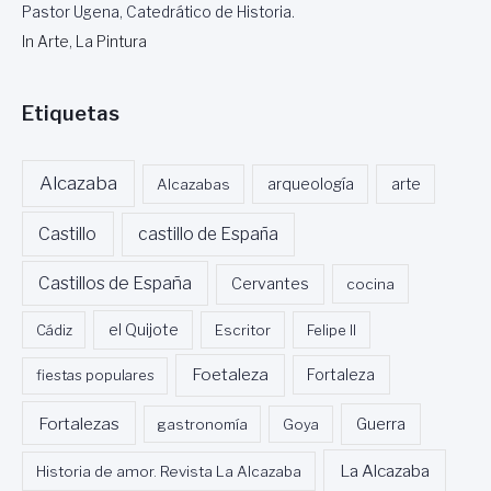
Pastor Ugena, Catedrático de Historia.
In Arte, La Pintura
Etiquetas
Alcazaba
Alcazabas
arqueología
arte
Castillo
castillo de España
Castillos de España
Cervantes
cocina
Cádiz
el Quijote
Escritor
Felipe II
Foetaleza
fiestas populares
Fortaleza
Fortalezas
Guerra
gastronomía
Goya
La Alcazaba
Historia de amor. Revista La Alcazaba