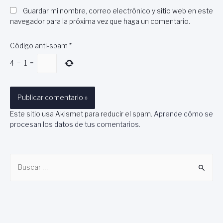
Guardar mi nombre, correo electrónico y sitio web en este
navegador para la próxima vez que haga un comentario.
Código anti-spam
*
4
−
1
=
Este sitio usa Akismet para reducir el spam.
Aprende cómo se
procesan los datos de tus comentarios
.
B
u
s
c
a