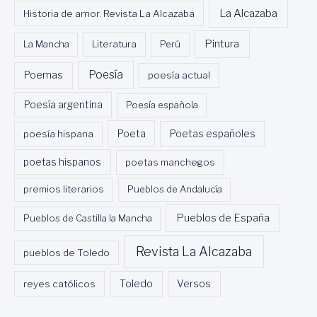
La Alcazaba
Historia de amor. Revista La Alcazaba
Pintura
La Mancha
Literatura
Perú
Poesía
Poemas
poesía actual
Poesía argentina
Poesía española
Poeta
poesía hispana
Poetas españoles
poetas hispanos
poetas manchegos
premios literarios
Pueblos de Andalucía
Pueblos de España
Pueblos de Castilla la Mancha
Revista La Alcazaba
pueblos de Toledo
Toledo
reyes católicos
Versos