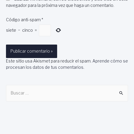
navegador para la próxima vez que haga un comentario.
Código anti-spam
*
siete
−
cinco
=
Este sitio usa Akismet para reducir el spam.
Aprende cómo se
procesan los datos de tus comentarios
.
B
u
s
c
a
r