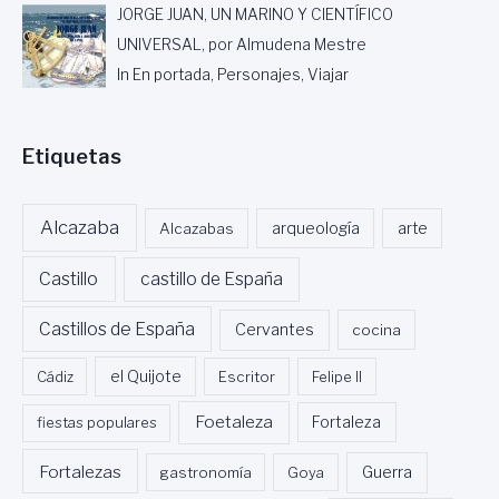
JORGE JUAN, UN MARINO Y CIENTÍFICO
UNIVERSAL, por Almudena Mestre
In En portada, Personajes, Viajar
Etiquetas
Alcazaba
Alcazabas
arqueología
arte
Castillo
castillo de España
Castillos de España
Cervantes
cocina
Cádiz
el Quijote
Escritor
Felipe II
Foetaleza
fiestas populares
Fortaleza
Fortalezas
Guerra
gastronomía
Goya