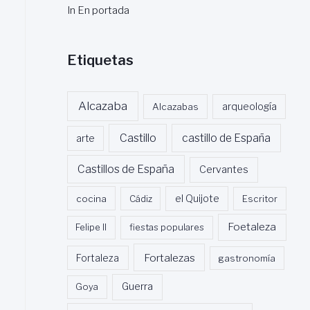
In En portada
Etiquetas
Alcazaba
Alcazabas
arqueología
Castillo
castillo de España
arte
Castillos de España
Cervantes
cocina
Cádiz
el Quijote
Escritor
Foetaleza
Felipe II
fiestas populares
Fortalezas
Fortaleza
gastronomía
Guerra
Goya