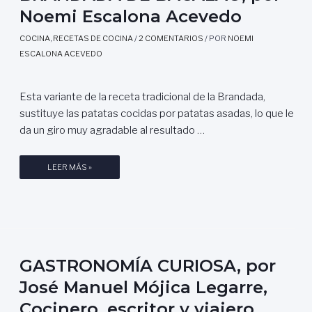
Noemi Escalona Acevedo
COCINA
,
RECETAS DE COCINA
/
2 COMENTARIOS
/ POR
NOEMI
ESCALONA ACEVEDO
Esta variante de la receta tradicional de la Brandada,
sustituye las patatas cocidas por patatas asadas, lo que le
da un giro muy agradable al resultado …
B
LEER MÁS »
R
A
N
D
A
D
GASTRONOMÍA CURIOSA, por
A
José Manuel Mójica Legarre,
D
Cocinero, escritor y viajero
E