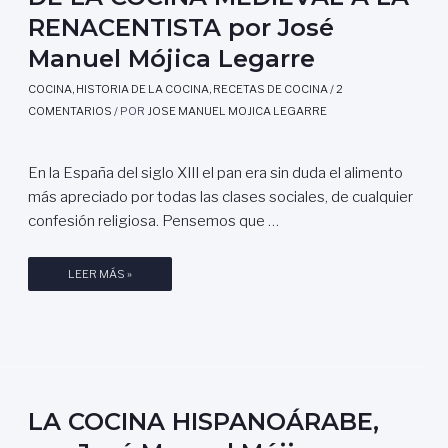
I
E
RENACENTISTA por José
L
O
R
C
Manuel Mójica Legarre
Y
O
E
L
,
D
COCINA
,
HISTORIA DE LA COCINA
,
RECETAS DE COCINA
/
2
A
E
E
COMENTARIOS
/ POR
JOSE MANUEL MOJICA LEGARRE
S
S
L
T
C
A
A
R
En la España del siglo XIII el pan era sin duda el alimento
G
B
I
más apreciado por todas las clases sociales, de cualquier
A
E
T
S
confesión religiosa. Pensemos que …
R
O
T
N
R
R
A
D
LEER MÁS »
Y
O
S
E
V
N
D
L
I
O
E
A
A
M
L
C
J
Í
A
O
E
A
V
C
R
LA COCINA HISPANOÁRABE,
.
I
I
O