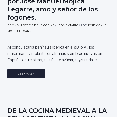
por José Manuel Mójica
L
N
L
A
Legarre, amo y señor de los
A
M
fogones.
Y
E
L
D
COCINA
,
HISTORIA DE LA COCINA
/
1 COMENTARIO
/ POR
JOSE MANUEL
A
I
MOJICA LEGARRE
C
E
O
V
R
A
Al conquistar la península ibérica en el siglo VI, los
T
L
musulmanes implantaron algunas siembras nuevas en
E
A
España; entre otras, la caña de azúcar, la granada, el …
,
L
P
A
L
LEER MÁS »
O
R
A
R
E
C
A
N
O
L
A
C
M
C
I
U
E
N
DE LA COCINA MEDIEVAL A LA
D
N
A
E
T