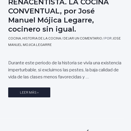
RENACENTISTA. LA COCINA
H
N
I
CONVENTUAL, por José
I
A
S
S
M
T
Manuel Mójica Legarre,
P
E
A
cocinero sin igual.
A
S
P
N
T
O
COCINA
,
HISTORIA DE LA COCINA
/
DEJAR UN COMENTARIO
/ POR
JOSE
O
R
R
MANUEL MOJICA LEGARRE
Á
E
J
R
O
A
Durante este periodo de la historia se vivía una existencia
S
B
É
imperturbable, si excluimos las pestes, la baja calidad de
E
M
vida de las clases menos favorecidas y …
,
A
P
N
D
LEER MÁS »
O
U
E
R
E
L
J
L
A
O
M
C
S
Ó
O
É
J