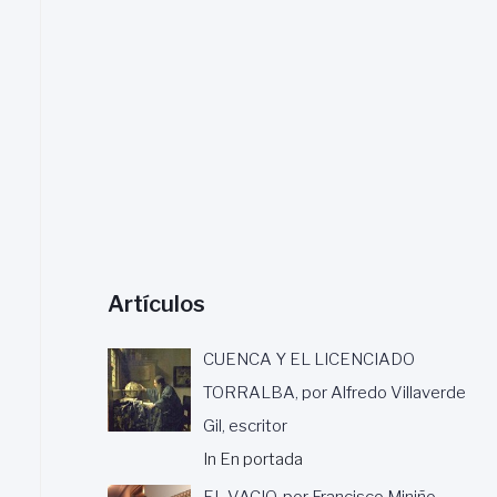
a
r
:
Artículos
CUENCA Y EL LICENCIADO
TORRALBA, por Alfredo Villaverde
Gil, escritor
In En portada
EL VACIO, por Francisco Miniño