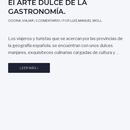
El ARTE DULCE DE LA
L
A
O
C
GASTRONOMÍA.
N
U
A
COCINA
,
VIAJAR
/
1 COMENTARIO
/ POR
LUIS MANUEL MOLL
R
A
I
C
O
Los viajeros y turistas que se acercan por las provincias de
E
S
la geografía española, se encuentran con unos dulces
V
A
manjares, exquisiteces culinarias cargadas de cultura y …
E
,
D
P
O
O
M
LEER MÁS »
R
O
J
N
O
J
S
A
É
S
M
,
A
P
N
A
U
S