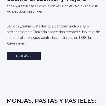
B
COCINA
,
HISTORIA DE LA COCINA
/
DEJAR UN COMENTARIO
/ POR
JOSE
A
MANUEL MOJICA LEGARRE
C
A
L
Saludos ¿Sabían ustedes que Zanzíbar, archipiélago
A
perteneciente a Tanzania posee dos records? Uno es el de
O
haber protagonizado contra los británicos en 1896 la
,
guerra más …
P
O
R
G
LEER MÁS »
N
A
O
S
E
T
M
R
I
O
E
N
S
O
C
M
MONJAS, PASTAS Y PASTELES:
A
Í