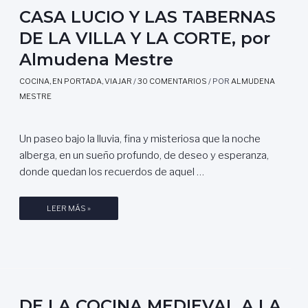
E
T
CASA LUCIO Y LAS TABERNAS
L
A
M
DE LA VILLA Y LA CORTE, por
S
Ó
Y
Almudena Mestre
J
P
I
A
COCINA
,
EN PORTADA
,
VIAJAR
/
30 COMENTARIOS
/ POR
ALMUDENA
C
S
MESTRE
A
T
L
E
E
Un paseo bajo la lluvia, fina y misteriosa que la noche
L
G
alberga, en un sueño profundo, de deseo y esperanza,
E
A
donde quedan los recuerdos de aquel …
S
R
:
R
E
C
LEER MÁS »
E
L
A
,
A
S
C
R
A
O
T
L
C
E
U
I
D
C
DE LA COCINA MEDIEVAL A LA
N
U