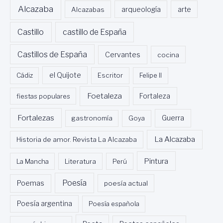
Alcazaba
Alcazabas
arqueología
arte
Castillo
castillo de España
Castillos de España
Cervantes
cocina
Cádiz
el Quijote
Escritor
Felipe II
Foetaleza
fiestas populares
Fortaleza
Fortalezas
Guerra
gastronomía
Goya
La Alcazaba
Historia de amor. Revista La Alcazaba
Pintura
La Mancha
Literatura
Perú
Poesía
Poemas
poesía actual
Poesía argentina
Poesía española