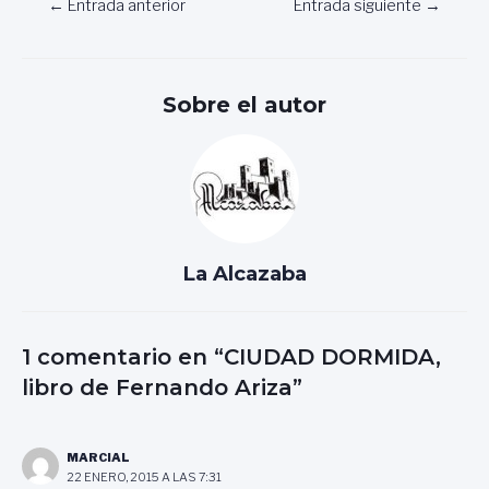
Navegación
←
Entrada anterior
Entrada siguiente
→
de
entradas
Sobre el autor
La Alcazaba
1 comentario en “CIUDAD DORMIDA,
libro de Fernando Ariza”
MARCIAL
22 ENERO, 2015 A LAS 7:31