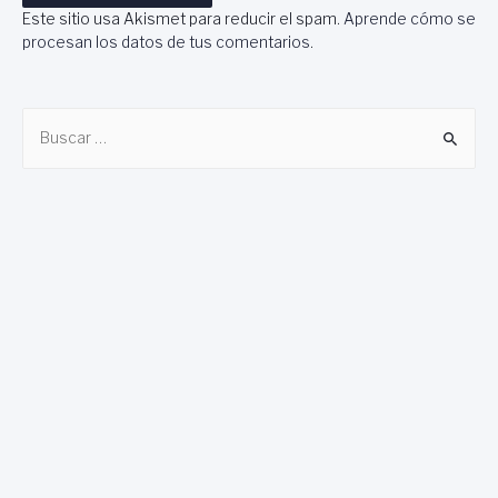
Este sitio usa Akismet para reducir el spam.
Aprende cómo se
procesan los datos de tus comentarios
.
B
u
s
c
a
r
: