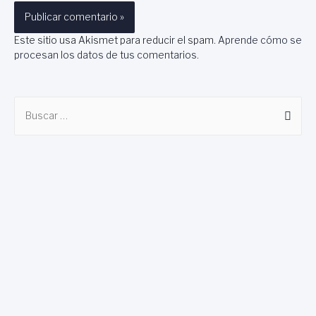
Este sitio usa Akismet para reducir el spam.
Aprende cómo se
procesan los datos de tus comentarios
.
B
u
s
c
a
r
: