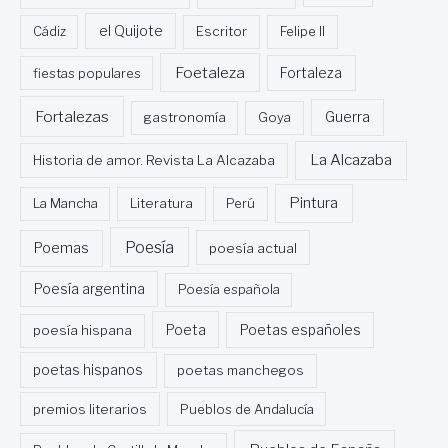
Cádiz
el Quijote
Escritor
Felipe II
Foetaleza
fiestas populares
Fortaleza
Fortalezas
Guerra
gastronomía
Goya
La Alcazaba
Historia de amor. Revista La Alcazaba
Pintura
La Mancha
Literatura
Perú
Poesía
Poemas
poesía actual
Poesía argentina
Poesía española
Poeta
poesía hispana
Poetas españoles
poetas hispanos
poetas manchegos
premios literarios
Pueblos de Andalucía