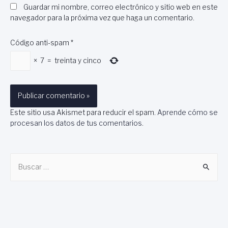
Guardar mi nombre, correo electrónico y sitio web en este
navegador para la próxima vez que haga un comentario.
Código anti-spam
*
×
7
=
treinta y cinco
Este sitio usa Akismet para reducir el spam.
Aprende cómo se
procesan los datos de tus comentarios
.
B
u
s
c
a