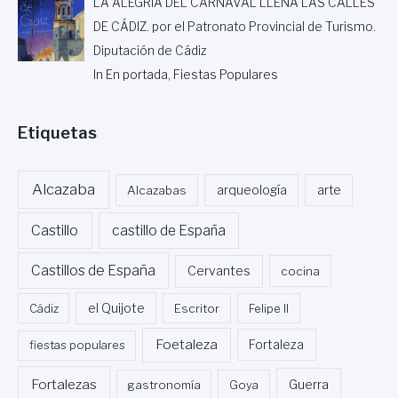
LA ALEGRÍA DEL CARNAVAL LLENA LAS CALLES
DE CÁDIZ. por el Patronato Provincial de Turismo.
Diputación de Cádiz
In En portada, Fiestas Populares
Etiquetas
Alcazaba
Alcazabas
arqueología
arte
Castillo
castillo de España
Castillos de España
Cervantes
cocina
Cádiz
el Quijote
Escritor
Felipe II
Foetaleza
fiestas populares
Fortaleza
Fortalezas
Guerra
gastronomía
Goya