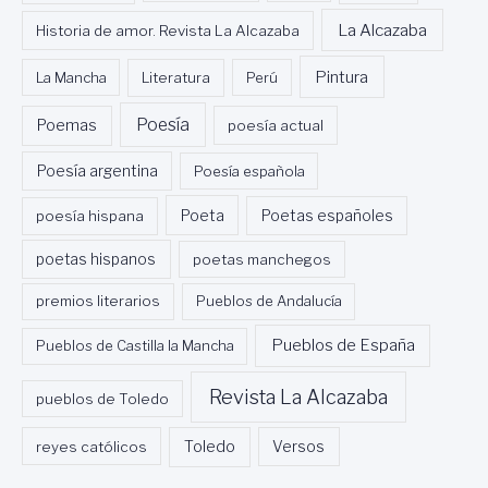
La Alcazaba
Historia de amor. Revista La Alcazaba
Pintura
La Mancha
Literatura
Perú
Poesía
Poemas
poesía actual
Poesía argentina
Poesía española
Poeta
poesía hispana
Poetas españoles
poetas hispanos
poetas manchegos
premios literarios
Pueblos de Andalucía
Pueblos de España
Pueblos de Castilla la Mancha
Revista La Alcazaba
pueblos de Toledo
Toledo
reyes católicos
Versos