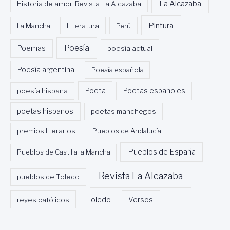
La Alcazaba
Historia de amor. Revista La Alcazaba
Pintura
La Mancha
Literatura
Perú
Poesía
Poemas
poesía actual
Poesía argentina
Poesía española
Poeta
poesía hispana
Poetas españoles
poetas hispanos
poetas manchegos
premios literarios
Pueblos de Andalucía
Pueblos de España
Pueblos de Castilla la Mancha
Revista La Alcazaba
pueblos de Toledo
Toledo
reyes católicos
Versos