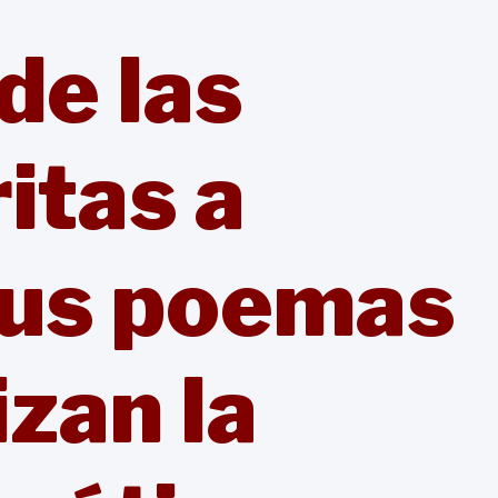
de las
ritas a
sus poemas
izan la