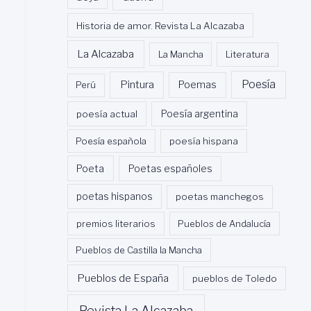
Historia de amor. Revista La Alcazaba
La Alcazaba
La Mancha
Literatura
Poesía
Pintura
Poemas
Perú
poesía actual
Poesía argentina
Poesía española
poesía hispana
Poeta
Poetas españoles
poetas hispanos
poetas manchegos
premios literarios
Pueblos de Andalucía
Pueblos de Castilla la Mancha
Pueblos de España
pueblos de Toledo
Revista La Alcazaba