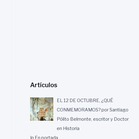
a
r
:
Artículos
EL 12 DE OCTUBRE, ¿QUÉ
CONMEMORAMOS? por Santiago
Pólito Belmonte, escritor y Doctor
en Historia
In En portada