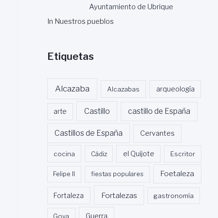
Ayuntamiento de Ubrique
In Nuestros pueblos
Etiquetas
Alcazaba
Alcazabas
arqueología
Castillo
castillo de España
arte
Castillos de España
Cervantes
cocina
Cádiz
el Quijote
Escritor
Foetaleza
Felipe II
fiestas populares
Fortalezas
Fortaleza
gastronomía
Guerra
Goya