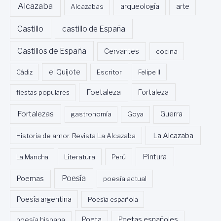
Alcazaba
Alcazabas
arqueología
arte
Castillo
castillo de España
Castillos de España
Cervantes
cocina
Cádiz
el Quijote
Escritor
Felipe II
Foetaleza
fiestas populares
Fortaleza
Fortalezas
Guerra
gastronomía
Goya
La Alcazaba
Historia de amor. Revista La Alcazaba
Pintura
La Mancha
Literatura
Perú
Poesía
Poemas
poesía actual
Poesía argentina
Poesía española
Poeta
poesía hispana
Poetas españoles