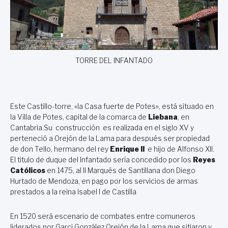
TORRE DEL INFANTADO
Este Castillo-torre, «la Casa fuerte de Potes», está situado en
la Villa de Potes, capital de la comarca de
Liebana
, en
Cantabria.Su construcción es realizada en el siglo XV y
perteneció a Orejón de la Lama para después ser propiedad
de don Tello, hermano del rey
Enrique II
e hijo de Alfonso XII.
El titulo de duque del Infantado sería concedido por los
Reyes
Católicos
en 1475, al II Marqués de Santillana don Diego
Hurtado de Mendoza, en pago por los servicios de armas
prestados a la reina Isabel I de Castilla
En 1520 será escenario de combates entre comuneros
liderados por Garci González Orejón de la Lama que sitiaron y