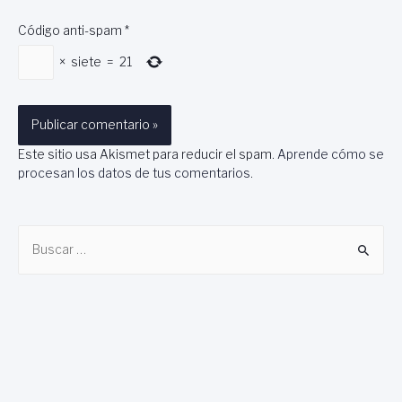
Código anti-spam
*
×
siete
=
21
Este sitio usa Akismet para reducir el spam.
Aprende cómo se
procesan los datos de tus comentarios
.
B
u
s
c
a
r
: