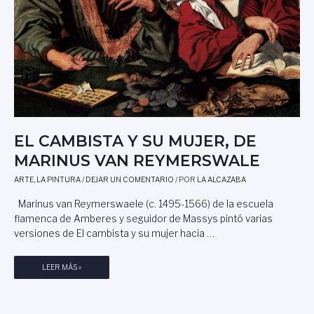
EL CAMBISTA Y SU MUJER, DE
MARINUS VAN REYMERSWALE
ARTE
,
LA PINTURA
/
DEJAR UN COMENTARIO
/ POR
LA ALCAZABA
Marinus van Reymerswaele (c. 1495-1566) de la escuela
flamenca de Amberes y seguidor de Massys pintó varias
versiones de El cambista y su mujer hacia …
E
LEER MÁS »
L
C
A