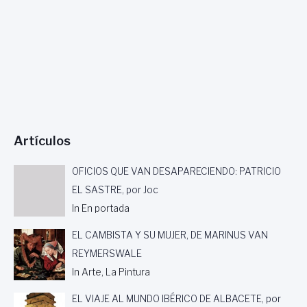
U
S
V
A
N
R
E
Y
M
E
Artículos
R
S
W
OFICIOS QUE VAN DESAPARECIENDO: PATRICIO
A
EL SASTRE, por Joc
L
In En portada
E
EL CAMBISTA Y SU MUJER, DE MARINUS VAN
REYMERSWALE
In Arte, La Pintura
EL VIAJE AL MUNDO IBÉRICO DE ALBACETE, por