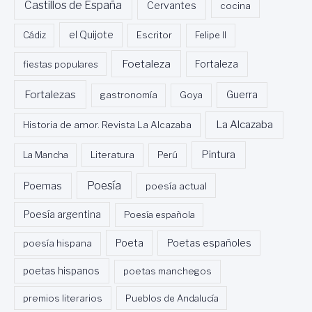
Castillos de España
Cervantes
cocina
Cádiz
el Quijote
Escritor
Felipe II
Foetaleza
fiestas populares
Fortaleza
Fortalezas
Guerra
gastronomía
Goya
La Alcazaba
Historia de amor. Revista La Alcazaba
Pintura
La Mancha
Literatura
Perú
Poesía
Poemas
poesía actual
Poesía argentina
Poesía española
Poeta
poesía hispana
Poetas españoles
poetas hispanos
poetas manchegos
premios literarios
Pueblos de Andalucía