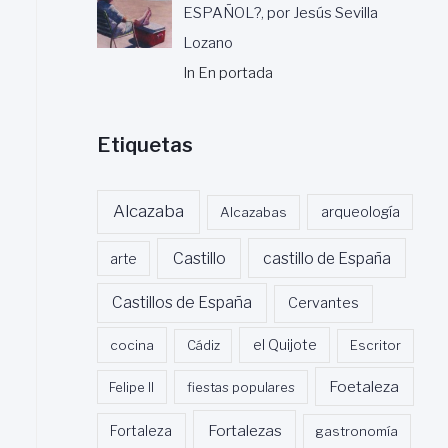
ESPAÑOL?, por Jesús Sevilla
Lozano
In En portada
Etiquetas
Alcazaba
Alcazabas
arqueología
Castillo
castillo de España
arte
Castillos de España
Cervantes
cocina
Cádiz
el Quijote
Escritor
Foetaleza
Felipe II
fiestas populares
Fortalezas
Fortaleza
gastronomía