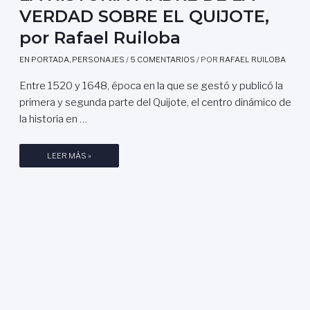
VERDAD SOBRE EL QUIJOTE,
por Rafael Ruiloba
EN PORTADA
,
PERSONAJES
/
5 COMENTARIOS
/ POR
RAFAEL RUILOBA
Entre 1520 y 1648, época en la que se gestó y publicó la
primera y segunda parte del Quijote, el centro dinámico de
la historia en …
L
LEER MÁS »
A
H
I
S
T
O
R
I
A
M