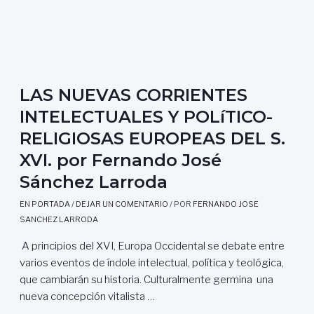
A
D
R
E
D
LAS NUEVAS CORRIENTES
E
L
INTELECTUALES Y POLíTICO-
A
RELIGIOSAS EUROPEAS DEL S.
V
E
XVI. por Fernando José
R
Sánchez Larroda
D
A
EN PORTADA
/
DEJAR UN COMENTARIO
/ POR
FERNANDO JOSE
D
SANCHEZ LARRODA
S
A principios del XVI, Europa Occidental se debate entre
O
B
varios eventos de índole intelectual, política y teológica,
R
que cambiarán su historia. Culturalmente germina una
E
nueva concepción vitalista …
E