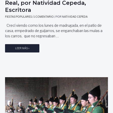
Real, por Natividad Cepeda,
D
E
Escritora
C
FIESTAS POPULARES
/
1 COMENTARIO
/ POR
NATIVIDAD CEPEDA
A
D
Crecí viendo como los lunes de madrugada, en el patio de
I
casa, empedrado de guijarros, se enganchaban las mulas a
Z
los carros, que no regresaban …
,
C
O
R
LEER MÁS »
L
E
A
A
B
T
O
A
R
S
A
D
C
E
I
T
Ó
O
N
M
D
E
E
L