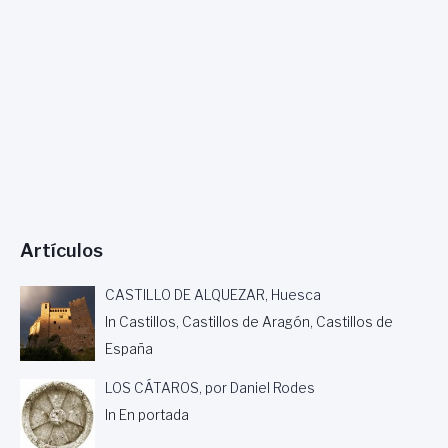
N
A
S
T
U
R
I
A
S
Y
E
L
Artículos
T
U
R
CASTILLO DE ALQUEZAR, Huesca
I
In Castillos, Castillos de Aragón, Castillos de
S
España
M
O
LOS CÁTAROS, por Daniel Rodes
,
P
In En portada
O