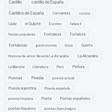
Castillo
castillo de España
Castillos de España
Cervantes
cocina
Cádiz
el Quijote
Escritor
Felipe II
Foetaleza
fiestas populares
Fortaleza
Fortalezas
Guerra
gastronomía
Goya
La Alcazaba
Historia de amor. Revista La Alcazaba
Pintura
La Mancha
Literatura
Perú
Poesía
Poemas
poesía actual
Poesía argentina
Poesía española
Poeta
poesía hispana
Poetas españoles
poetas hispanos
poetas manchegos