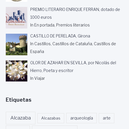
R
C
PREMIO LITERARIO ENRIQUE FERRAN, dotado de
A
1000 euros
R
L
In En portada, Premios literarios
O
S
CASTILLO DE PERELADA, Girona
C
In Castillos, Castillos de Cataluña, Castillos de
U
España
E
S
OLOR DE AZAHAR EN SEVILLA, por Nicolás del
T
A
Hierro, Poeta y escritor
In Viajar
Etiquetas
Alcazaba
Alcazabas
arqueología
arte