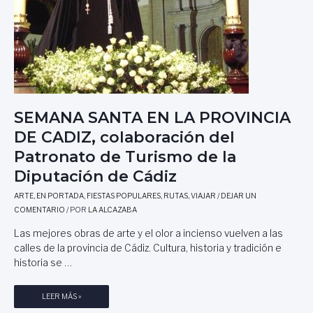
,
P
O
R
S
A
T
U
SEMANA SANTA EN LA PROVINCIA
R
DE CADIZ, colaboración del
N
I
Patronato de Turismo de la
N
Diputación de Cádiz
A
R
ARTE
,
EN PORTADA
,
FIESTAS POPULARES
,
RUTAS
,
VIAJAR
/
DEJAR UN
U
COMENTARIO
/ POR
LA ALCAZABA
E
D
Las mejores obras de arte y el olor a incienso vuelven a las
A
calles de la provincia de Cádiz. Cultura, historia y tradición e
E
historia se …
G
I
S
LEER MÁS »
D
E