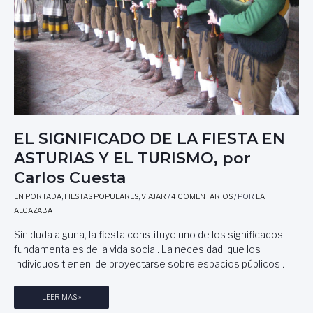
L
L
P
O
A
S
T
O
R
,
O
C
N
I
A
U
T
D
O
A
EL SIGNIFICADO DE LA FIESTA EN
D
D
ASTURIAS Y EL TURISMO, por
E
R
T
E
Carlos Cuesta
U
A
R
EN PORTADA
,
FIESTAS POPULARES
,
VIAJAR
/
4 COMENTARIOS
/ POR
LA
L
I
ALCAZABA
,
S
P
Sin duda alguna, la fiesta constituye uno de los significados
M
O
fundamentales de la vida social. La necesidad que los
O
R
individuos tienen de proyectarse sobre espacios públicos …
D
N
E
A
L
T
E
LEER MÁS »
A
I
L