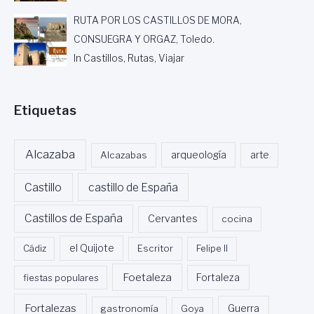
U
RUTA POR LOS CASTILLOS DE MORA,
N
G
CONSUEGRA Y ORGAZ, Toledo.
R
In Castillos, Rutas, Viajar
I
T
O
Etiquetas
E
N
E
L
Alcazaba
Alcazabas
arqueología
arte
P
A
Castillo
castillo de España
R
A
Castillos de España
Cervantes
cocina
I
S
Cádiz
el Quijote
Escritor
Felipe II
O
»
Foetaleza
,
fiestas populares
Fortaleza
P
O
Fortalezas
Guerra
gastronomía
Goya