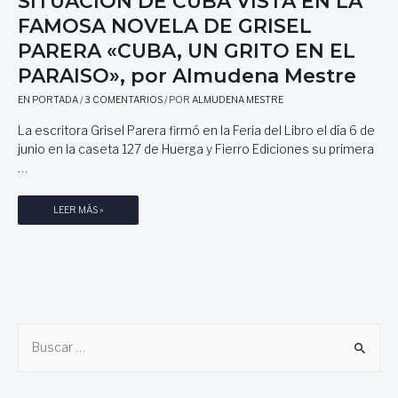
SITUACIÓN DE CUBA VISTA EN LA
FAMOSA NOVELA DE GRISEL
PARERA «CUBA, UN GRITO EN EL
PARAISO», por Almudena Mestre
EN PORTADA
/
3 COMENTARIOS
/ POR
ALMUDENA MESTRE
La escritora Grisel Parera firmó en la Feria del Libro el día 6 de
junio en la caseta 127 de Huerga y Fierro Ediciones su primera
…
S
LEER MÁS »
I
T
U
A
C
I
B
Ó
N
u
D
s
E