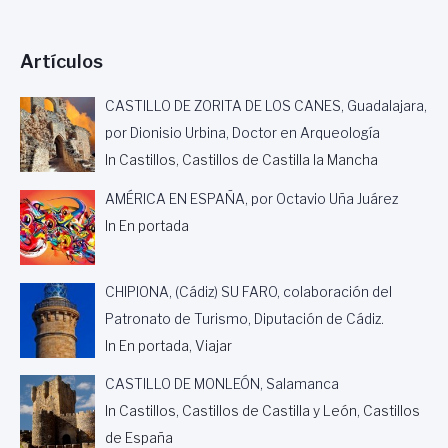
E
L
A
Artículos
D
E
G
CASTILLO DE ZORITA DE LOS CANES, Guadalajara,
R
por Dionisio Urbina, Doctor en Arqueología
I
In Castillos, Castillos de Castilla la Mancha
S
E
AMÉRICA EN ESPAÑA, por Octavio Uña Juárez
L
P
In En portada
A
R
E
CHIPIONA, (Cádiz) SU FARO, colaboración del
R
Patronato de Turismo, Diputación de Cádiz.
A
«
In En portada, Viajar
C
U
CASTILLO DE MONLEÓN, Salamanca
B
In Castillos, Castillos de Castilla y León, Castillos
A
de España
,