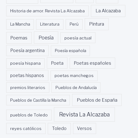
R
A
La Alcazaba
Historia de amor. Revista La Alcazaba
L
M
Pintura
La Mancha
Literatura
Perú
U
D
Poesía
Poemas
poesía actual
E
N
Poesía argentina
Poesía española
A
M
Poeta
poesía hispana
Poetas españoles
E
S
poetas hispanos
poetas manchegos
T
R
premios literarios
Pueblos de Andalucía
E
Pueblos de España
Pueblos de Castilla la Mancha
Revista La Alcazaba
pueblos de Toledo
Toledo
reyes católicos
Versos