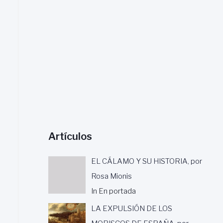
a
r
:
Artículos
EL CÁLAMO Y SU HISTORIA, por
Rosa Mionis
In En portada
LA EXPULSIÓN DE LOS