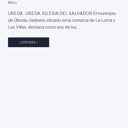
MOLL
B
E
UBEDA UBEDA, IGLESIA DEL SALVADOR El municipio
D
de Úbeda, (Jadeen), situado en la comarca de La Loma y
A
Las Villas, destaca como uno de los …
L
A
Ú
LEER MÁS »
M
B
O
E
N
D
U
A
M
Y
E
B
N
A
T
E
A
Z
L
A
,
P
O
R