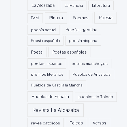
La Alcazaba
La Mancha
Literatura
Poesía
Pintura
Poemas
Perú
poesía actual
Poesía argentina
Poesía española
poesía hispana
Poeta
Poetas españoles
poetas hispanos
poetas manchegos
premios literarios
Pueblos de Andalucía
Pueblos de Castilla la Mancha
Pueblos de España
pueblos de Toledo
Revista La Alcazaba
Toledo
reyes católicos
Versos