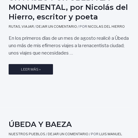
MONUMENTAL, por Nicolás del
Hierro, escritor y poeta
RUTAS
,
VIAJAR
/
DEJAR UN COMENTARIO
/ POR
NICOLAS DEL HIERRO
En los primeros días de un mes de agosto realicé a Úbeda
uno más de mis efímeros viajes a la renacentista ciudad;
unos viajes que necesidades …
U
LEER MÁS »
N
P
A
S
E
O
P
ÚBEDA Y BAEZA
O
R
NUESTROS PUEBLOS
/
DEJAR UN COMENTARIO
/ POR
LUIS MANUEL
Ú