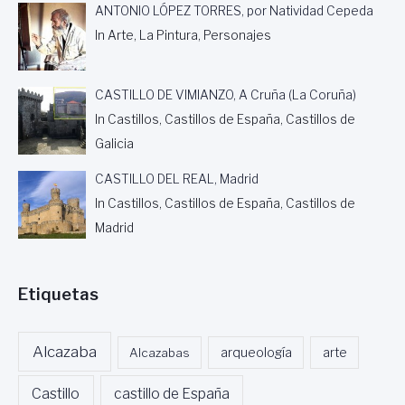
L
ANTONIO LÓPEZ TORRES, por Natividad Cepeda
E
In Arte, La Pintura, Personajes
X
M
O
CASTILLO DE VIMIANZO, A Cruña (La Coruña)
.
A
In Castillos, Castillos de España, Castillos de
Y
Galicia
U
N
CASTILLO DEL REAL, Madrid
T
In Castillos, Castillos de España, Castillos de
A
M
Madrid
I
E
N
Etiquetas
T
O
D
E
Alcazaba
Alcazabas
arqueología
arte
M
A
Castillo
castillo de España
N