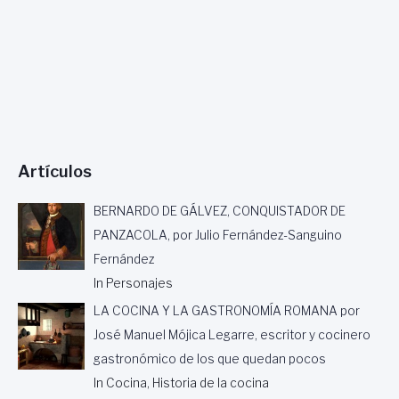
,
T
E
R
U
E
L
.
C
Artículos
O
L
A
BERNARDO DE GÁLVEZ, CONQUISTADOR DE
B
PANZACOLA, por Julio Fernández-Sanguino
O
Fernández
R
A
In Personajes
C
LA COCINA Y LA GASTRONOMÍA ROMANA por
I
Ó
José Manuel Mójica Legarre, escritor y cocinero
N
gastronómico de los que quedan pocos
D
In Cocina, Historia de la cocina
E