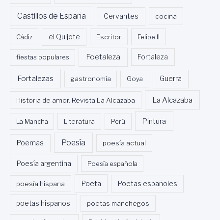
Z
Castillos de España
Cervantes
cocina
A
N
Cádiz
el Quijote
Escritor
Felipe II
E
R
Foetaleza
fiestas populares
Fortaleza
A
Fortalezas
Guerra
gastronomía
Goya
La Alcazaba
Historia de amor. Revista La Alcazaba
Pintura
La Mancha
Literatura
Perú
Poesía
Poemas
poesía actual
Poesía argentina
Poesía española
Poeta
poesía hispana
Poetas españoles
poetas hispanos
poetas manchegos