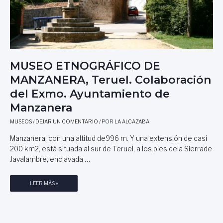
MUSEO ETNOGRÁFICO DE
MANZANERA, Teruel. Colaboración
del Exmo. Ayuntamiento de
Manzanera
MUSEOS
/
DEJAR UN COMENTARIO
/ POR
LA ALCAZABA
Manzanera, con una altitud de996 m. Y una extensión de casi
200 km2, está situada al sur de Teruel, a los pies dela Sierrade
Javalambre, enclavada …
M
LEER MÁS »
U
S
E