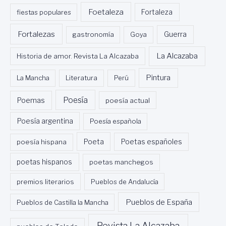
Foetaleza
fiestas populares
Fortaleza
Fortalezas
Guerra
gastronomía
Goya
La Alcazaba
Historia de amor. Revista La Alcazaba
Pintura
La Mancha
Literatura
Perú
Poesía
Poemas
poesía actual
Poesía argentina
Poesía española
Poeta
poesía hispana
Poetas españoles
poetas hispanos
poetas manchegos
premios literarios
Pueblos de Andalucía
Pueblos de España
Pueblos de Castilla la Mancha
Revista La Alcazaba