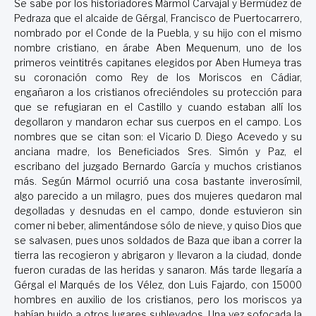
Se sabe por los historiadores Mármol Carvajal y Bermúdez de
Pedraza que el alcaide de Gérgal, Francisco de Puertocarrero,
nombrado por el Conde de la Puebla, y su hijo con el mismo
nombre cristiano, en árabe Aben Mequenum, uno de los
primeros veintitrés capitanes elegidos por Aben Humeya tras
su coronación como Rey de los Moriscos en Cádiar,
engañaron a los cristianos ofreciéndoles su protección para
que se refugiaran en el Castillo y cuando estaban allí los
degollaron y mandaron echar sus cuerpos en el campo. Los
nombres que se citan son: el Vicario D. Diego Acevedo y su
anciana madre, los Beneficiados Sres. Simón y Paz, el
escribano del juzgado Bernardo García y muchos cristianos
más. Según Mármol ocurrió una cosa bastante inverosímil,
algo parecido a un milagro, pues dos mujeres quedaron mal
degolladas y desnudas en el campo, donde estuvieron sin
comer ni beber, alimentándose sólo de nieve, y quiso Dios que
se salvasen, pues unos soldados de Baza que iban a correr la
tierra las recogieron y abrigaron y llevaron a la ciudad, donde
fueron curadas de las heridas y sanaron. Más tarde llegaría a
Gérgal el Marqués de los Vélez, don Luis Fajardo, con 15000
hombres en auxilio de los cristianos, pero los moriscos ya
habían huido a otros lugares sublevados. Una vez sofocada la