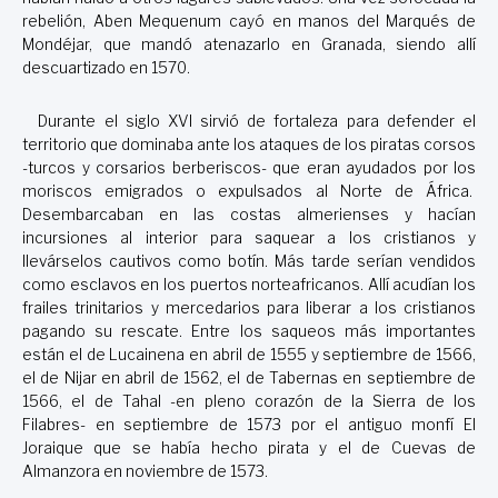
rebelión, Aben Mequenum cayó en manos del Marqués de
Mondéjar, que mandó atenazarlo en Granada, siendo allí
descuartizado en 1570.
Durante el siglo XVI sirvió de fortaleza para defender el
territorio que dominaba ante los ataques de los piratas corsos
-turcos y corsarios berberiscos- que eran ayudados por los
moriscos emigrados o expulsados al Norte de África.
Desembarcaban en las costas almerienses y hacían
incursiones al interior para saquear a los cristianos y
llevárselos cautivos como botín. Más tarde serían vendidos
como esclavos en los puertos norteafricanos. Allí acudían los
frailes trinitarios y mercedarios para liberar a los cristianos
pagando su rescate. Entre los saqueos más importantes
están el de Lucainena en abril de 1555 y septiembre de 1566,
el de Nijar en abril de 1562, el de Tabernas en septiembre de
1566, el de Tahal -en pleno corazón de la Sierra de los
Filabres- en septiembre de 1573 por el antiguo monfí El
Joraique que se había hecho pirata y el de Cuevas de
Almanzora en noviembre de 1573.