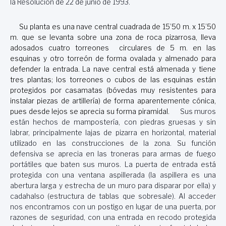
la Resolución de 22 de junio de 1993.
Su planta es una nave central cuadrada de 15’50 m. x 15’50
m. que se levanta sobre una zona de roca pizarrosa, lleva
adosados cuatro torreones circulares de 5 m. en las
esquinas y otro torreón de forma ovalada y almenado para
defender la entrada. La nave central está almenada y tiene
tres plantas; los torreones o cubos de las esquinas están
protegidos por casamatas (bóvedas muy resistentes para
instalar piezas de artillería) de forma aparentemente cónica,
pues desde lejos se aprecia su forma piramidal.
Sus muros
están hechos de mampostería, con piedras gruesas y sin
labrar, principalmente lajas de pizarra en horizontal, material
utilizado en las construcciones de la zona. Su función
defensiva se aprecia en las troneras para armas de fuego
portátiles que baten sus muros. La puerta de entrada está
protegida con una ventana aspillerada (la aspillera es una
abertura larga y estrecha de un muro para disparar por ella) y
cadahalso (estructura de tablas que sobresale). Al acceder
nos encontramos con un postigo en lugar de una puerta, por
razones de seguridad, con una entrada en recodo protegida