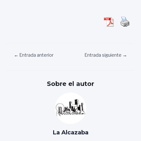
Navegación
←
Entrada anterior
Entrada siguiente
→
de
entradas
Sobre el autor
La Alcazaba