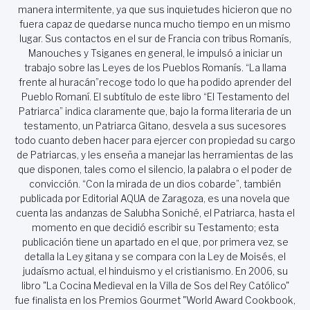
manera intermitente, ya que sus inquietudes hicieron que no
fuera capaz de quedarse nunca mucho tiempo en un mismo
lugar. Sus contactos en el sur de Francia con tribus Romanís,
Manouches y Tsiganes en general, le impulsó a iniciar un
trabajo sobre las Leyes de los Pueblos Romanís. “La llama
frente al huracán”recoge todo lo que ha podido aprender del
Pueblo Romaní. El subtítulo de este libro “El Testamento del
Patriarca” indica claramente que, bajo la forma literaria de un
testamento, un Patriarca Gitano, desvela a sus sucesores
todo cuanto deben hacer para ejercer con propiedad su cargo
de Patriarcas, y les enseña a manejar las herramientas de las
que disponen, tales como el silencio, la palabra o el poder de
convicción. “Con la mirada de un dios cobarde”, también
publicada por Editorial AQUA de Zaragoza, es una novela que
cuenta las andanzas de Salubha Soniché, el Patriarca, hasta el
momento en que decidió escribir su Testamento; esta
publicación tiene un apartado en el que, por primera vez, se
detalla la Ley gitana y se compara con la Ley de Moisés, el
judaísmo actual, el hinduismo y el cristianismo. En 2006, su
libro "La Cocina Medieval en la Villa de Sos del Rey Católico"
fue finalista en los Premios Gourmet "World Award Cookbook,