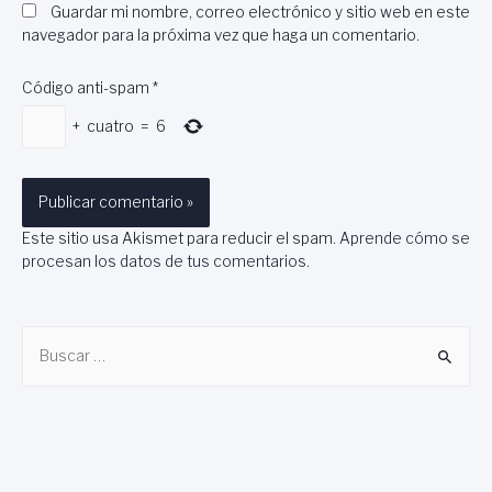
Guardar mi nombre, correo electrónico y sitio web en este
navegador para la próxima vez que haga un comentario.
Código anti-spam
*
+
cuatro
=
6
Este sitio usa Akismet para reducir el spam.
Aprende cómo se
procesan los datos de tus comentarios
.
B
u
s
c
a
r