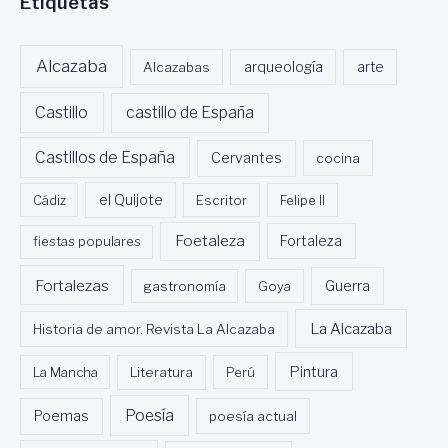
Etiquetas
Alcazaba
Alcazabas
arqueología
arte
Castillo
castillo de España
Castillos de España
Cervantes
cocina
Cádiz
el Quijote
Escritor
Felipe II
Foetaleza
fiestas populares
Fortaleza
Fortalezas
Guerra
gastronomía
Goya
La Alcazaba
Historia de amor. Revista La Alcazaba
Pintura
La Mancha
Literatura
Perú
Poesía
Poemas
poesía actual