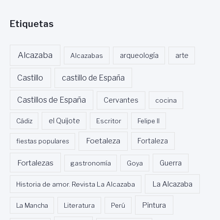
Etiquetas
Alcazaba
Alcazabas
arqueología
arte
Castillo
castillo de España
Castillos de España
Cervantes
cocina
Cádiz
el Quijote
Escritor
Felipe II
Foetaleza
fiestas populares
Fortaleza
Fortalezas
Guerra
gastronomía
Goya
La Alcazaba
Historia de amor. Revista La Alcazaba
Pintura
La Mancha
Literatura
Perú