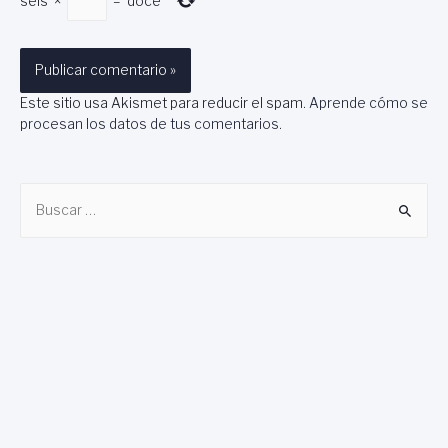
seis
×
=
doce
Este sitio usa Akismet para reducir el spam.
Aprende cómo se
procesan los datos de tus comentarios
.
B
u
s
c
a
r
: