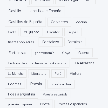
Alcazabas
arqueología
arte
Castillo
castillo de España
Castillos de España
Cervantes
cocina
Cádiz
el Quijote
Escritor
Felipe II
Foetaleza
fiestas populares
Fortaleza
Fortalezas
Guerra
gastronomía
Goya
La Alcazaba
Historia de amor. Revista La Alcazaba
Pintura
La Mancha
Literatura
Perú
Poesía
Poemas
poesía actual
Poesía argentina
Poesía española
Poeta
poesía hispana
Poetas españoles