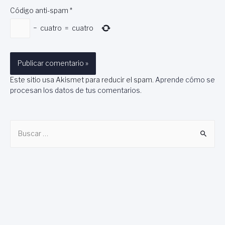
Código anti-spam
*
−
cuatro
=
cuatro
Este sitio usa Akismet para reducir el spam.
Aprende cómo se
procesan los datos de tus comentarios
.
B
u
s
c
a
r
: