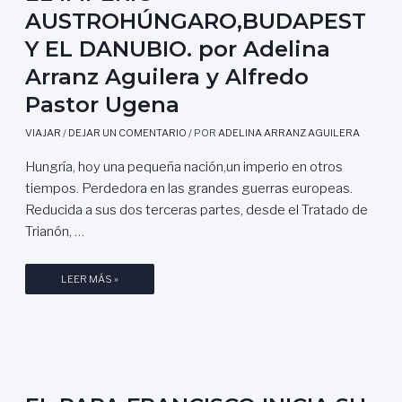
AUSTROHÚNGARO,BUDAPEST
Y EL DANUBIO. por Adelina
Arranz Aguilera y Alfredo
Pastor Ugena
VIAJAR
/
DEJAR UN COMENTARIO
/ POR
ADELINA ARRANZ AGUILERA
Hungría, hoy una pequeña nación,un imperio en otros
tiempos. Perdedora en las grandes guerras europeas.
Reducida a sus dos terceras partes, desde el Tratado de
Trianón, …
E
LEER MÁS »
L
I
M
P
E
R