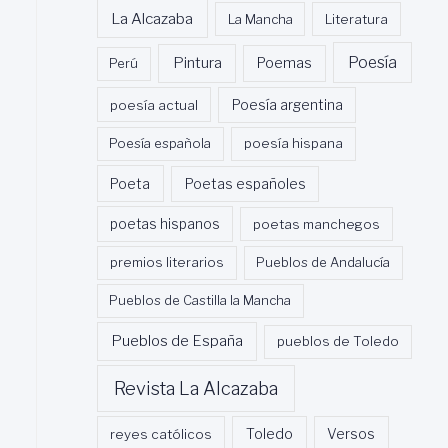
La Alcazaba
La Mancha
Literatura
Poesía
Pintura
Poemas
Perú
poesía actual
Poesía argentina
Poesía española
poesía hispana
Poeta
Poetas españoles
poetas hispanos
poetas manchegos
premios literarios
Pueblos de Andalucía
Pueblos de Castilla la Mancha
Pueblos de España
pueblos de Toledo
Revista La Alcazaba
Toledo
reyes católicos
Versos