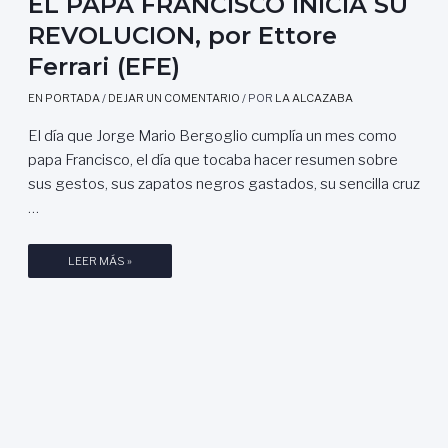
EL PAPA FRANCISCO INICIA SU
I
REVOLUCION, por Ettore
O
Ferrari (EFE)
A
U
EN PORTADA
/
DEJAR UN COMENTARIO
/ POR
LA ALCAZABA
S
T
El día que Jorge Mario Bergoglio cumplía un mes como
R
papa Francisco, el día que tocaba hacer resumen sobre
O
sus gestos, sus zapatos negros gastados, su sencilla cruz
H
…
Ú
N
G
E
LEER MÁS »
A
L
R
P
O
A
,
P
B
A
U
F
D
R
A
A