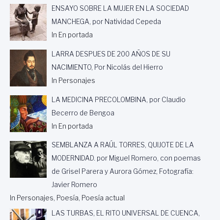
A
E
ENSAYO SOBRE LA MUJER EN LA SOCIEDAD
T
T
MANCHEGA, por Natividad Cepeda
Ó
U
In En portada
L
R
I
I
LARRA DESPUES DE 200 AÑOS DE SU
C
S
A
M
NACIMIENTO, Por Nicolás del Hierro
,
O
In Personajes
P
D
O
E
LA MEDICINA PRECOLOMBINA, por Claudio
R
V
Becerro de Bengoa
A
A
L
L
In En portada
F
L
R
SEMBLANZA A RAÚL TORRES, QUIJOTE DE LA
A
E
D
MODERNIDAD. por Miguel Romero, con poemas
D
O
de Grisel Parera y Aurora Gómez, Fotografía:
O
L
P
I
Javier Romero
A
D
In Personajes, Poesía, Poesía actual
S
.
T
LAS TURBAS, EL RITO UNIVERSAL DE CUENCA,