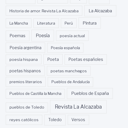
La Alcazaba
Historia de amor. Revista La Alcazaba
Pintura
La Mancha
Literatura
Perú
Poesía
Poemas
poesía actual
Poesía argentina
Poesía española
Poeta
poesía hispana
Poetas españoles
poetas hispanos
poetas manchegos
premios literarios
Pueblos de Andalucía
Pueblos de España
Pueblos de Castilla la Mancha
Revista La Alcazaba
pueblos de Toledo
Toledo
reyes católicos
Versos