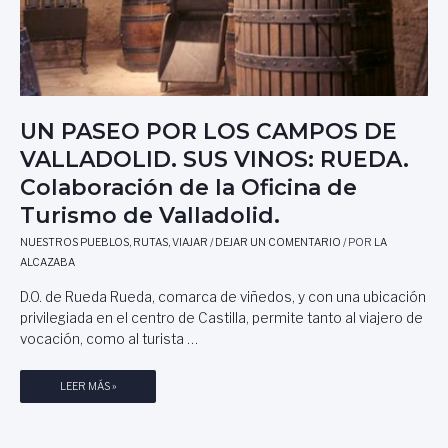
UN PASEO POR LOS CAMPOS DE
VALLADOLID. SUS VINOS: RUEDA.
Colaboración de la Oficina de
Turismo de Valladolid.
NUESTROS PUEBLOS
,
RUTAS
,
VIAJAR
/
DEJAR UN COMENTARIO
/ POR
LA
ALCAZABA
D.O. de Rueda Rueda, comarca de viñedos, y con una ubicación
privilegiada en el centro de Castilla, permite tanto al viajero de
vocación, como al turista …
U
LEER MÁS »
N
P
A