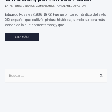
D
LA PINTURA
/
DEJAR UN COMENTARIO
/ POR
ALFREDO PASTOR
O
L
Eduardo Rosales (1836-1873) Fue un pintor romántico del siglo
I
XIX español que cultivó l pintura histórica, siendo su obra más
D
conocida la que comentamos; y que …
.
S
E
LEER MÁS »
U
D
S
U
V
A
I
R
N
D
O
O
S
B
R
:
O
R
u
S
U
s
A
E
c
L
D
E
A
a
S
.
r
,
C
E