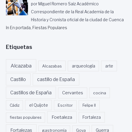
O
por Miguel Romero Saiz Académico
R
Correspondiente de la Real Academia de la
Historia y Cronista oficial de la ciudad de Cuenca
In En portada, Fiestas Populares
Etiquetas
Alcazaba
Alcazabas
arqueología
arte
Castillo
castillo de España
Castillos de España
Cervantes
cocina
Cádiz
el Quijote
Escritor
Felipe II
Foetaleza
fiestas populares
Fortaleza
Fortalezas
Guerra
gastronomía
Goya