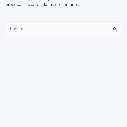
procesan los datos de tus comentarios
.
B
u
s
c
a
r
: