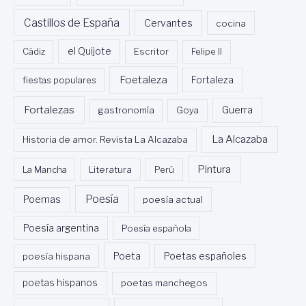
Castillos de España
Cervantes
cocina
Cádiz
el Quijote
Escritor
Felipe II
Foetaleza
fiestas populares
Fortaleza
Fortalezas
Guerra
gastronomía
Goya
La Alcazaba
Historia de amor. Revista La Alcazaba
Pintura
La Mancha
Literatura
Perú
Poesía
Poemas
poesía actual
Poesía argentina
Poesía española
Poeta
poesía hispana
Poetas españoles
poetas hispanos
poetas manchegos