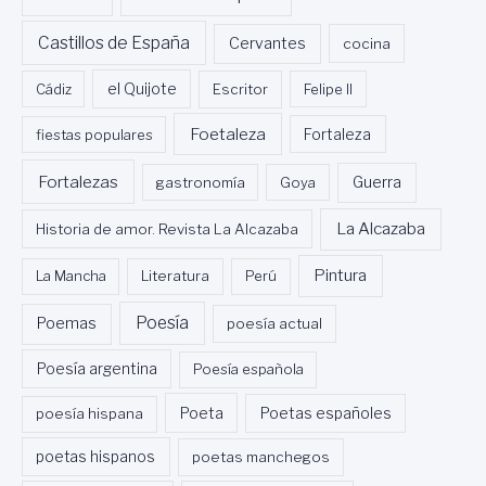
Castillos de España
Cervantes
cocina
Cádiz
el Quijote
Escritor
Felipe II
Foetaleza
fiestas populares
Fortaleza
Fortalezas
Guerra
gastronomía
Goya
La Alcazaba
Historia de amor. Revista La Alcazaba
Pintura
La Mancha
Literatura
Perú
Poesía
Poemas
poesía actual
Poesía argentina
Poesía española
Poeta
poesía hispana
Poetas españoles
poetas hispanos
poetas manchegos