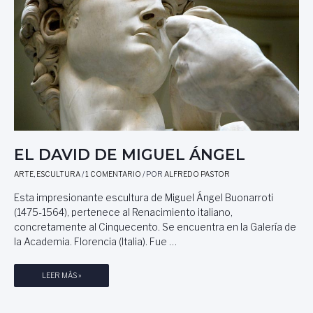
EL DAVID DE MIGUEL ÁNGEL
ARTE
,
ESCULTURA
/
1 COMENTARIO
/ POR
ALFREDO PASTOR
Esta impresionante escultura de Miguel Ángel Buonarroti
(1475-1564), pertenece al Renacimiento italiano,
concretamente al Cinquecento. Se encuentra en la Galería de
la Academia. Florencia (Italia). Fue …
E
LEER MÁS »
L
D