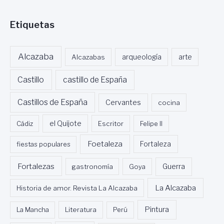
D
E
Etiquetas
L
C
O
N
Alcazaba
Alcazabas
arqueología
arte
S
O
Castillo
castillo de España
R
C
Castillos de España
Cervantes
cocina
I
O
Cádiz
el Quijote
Escritor
Felipe II
D
E
Foetaleza
fiestas populares
Fortaleza
T
U
R
Fortalezas
Guerra
gastronomía
Goya
I
S
La Alcazaba
Historia de amor. Revista La Alcazaba
M
O
Pintura
La Mancha
Literatura
Perú
D