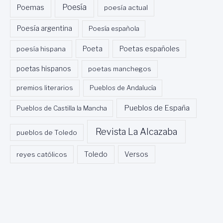
E
Poesía
Poemas
poesía actual
S
A
Poesía argentina
Poesía española
U
C
Poeta
poesía hispana
Poetas españoles
O
L
poetas hispanos
poetas manchegos
L
S
premios literarios
Pueblos de Andalucía
A
C
Pueblos de España
Pueblos de Castilla la Mancha
A
B
Revista La Alcazaba
R
pueblos de Toledo
A
.
Toledo
reyes católicos
Versos
A
N
N
A
C
O
S