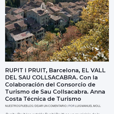
C
O
,
M
É
X
I
C
O
,
P
O
R
A
RUPIT I PRUIT, Barcelona, EL VALL
L
DEL SAU COLLSACABRA. Con la
F
R
Colaboración del Consorcio de
E
Turismo de Sau Collsacabra. Anna
D
O
Costa Técnica de Turismo
P
NUESTROS PUEBLOS
/
DEJAR UN COMENTARIO
/ POR
LUIS MANUEL MOLL
A
S