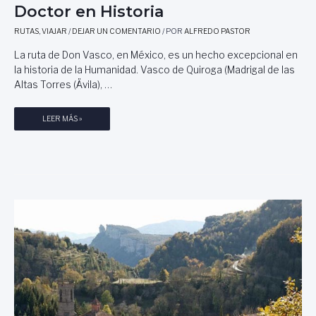
Doctor en Historia
RUTAS
,
VIAJAR
/
DEJAR UN COMENTARIO
/ POR
ALFREDO PASTOR
La ruta de Don Vasco, en México, es un hecho excepcional en
la historia de la Humanidad. Vasco de Quiroga (Madrigal de las
Altas Torres (Ävila), …
L
LEER MÁS »
A
R
U
T
A
D
E
D
O
N
V
A
S