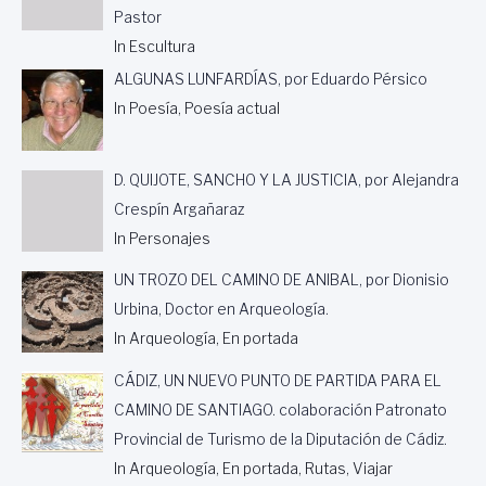
Pastor
A
B
In Escultura
R
ALGUNAS LUNFARDÍAS, por Eduardo Pérsico
A
.
In Poesía, Poesía actual
C
O
N
D. QUIJOTE, SANCHO Y LA JUSTICIA, por Alejandra
L
Crespín Argañaraz
A
C
In Personajes
O
L
UN TROZO DEL CAMINO DE ANIBAL, por Dionisio
A
Urbina, Doctor en Arqueología.
B
In Arqueología, En portada
O
R
CÁDIZ, UN NUEVO PUNTO DE PARTIDA PARA EL
A
C
CAMINO DE SANTIAGO. colaboración Patronato
I
Provincial de Turismo de la Diputación de Cádiz.
Ó
In Arqueología, En portada, Rutas, Viajar
N