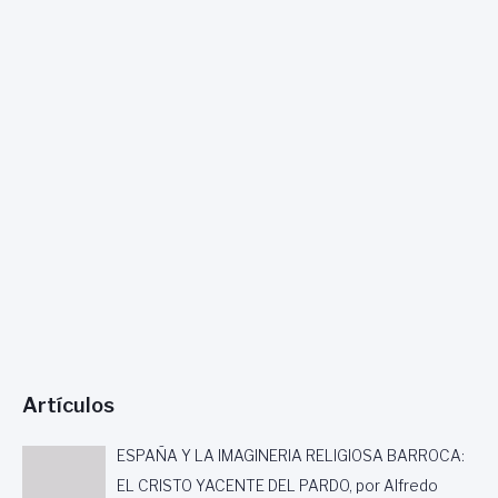
E
O
N
N
H
A
I
,
S
E
T
L
O
V
R
A
I
L
A
L
D
E
L
S
A
U
C
O
Artículos
L
L
S
ESPAÑA Y LA IMAGINERIA RELIGIOSA BARROCA:
A
EL CRISTO YACENTE DEL PARDO, por Alfredo
C