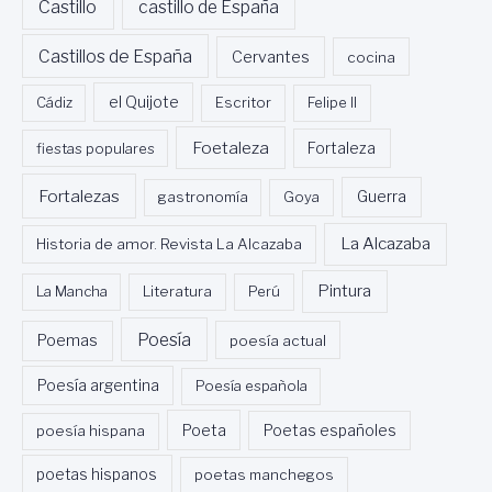
Castillo
castillo de España
Castillos de España
Cervantes
cocina
Cádiz
el Quijote
Escritor
Felipe II
Foetaleza
fiestas populares
Fortaleza
Fortalezas
Guerra
gastronomía
Goya
La Alcazaba
Historia de amor. Revista La Alcazaba
Pintura
La Mancha
Literatura
Perú
Poesía
Poemas
poesía actual
Poesía argentina
Poesía española
Poeta
poesía hispana
Poetas españoles
poetas hispanos
poetas manchegos