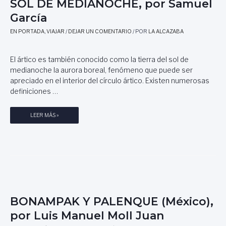
SOL DE MEDIANOCHE, por Samuel
C
U
García
Á
L
D
C
EN PORTADA
,
VIAJAR
/
DEJAR UN COMENTARIO
/ POR
LA ALCAZABA
I
E
Z
D
)
E
El ártico es también conocido como la tierra del sol de
S
L
medianoche la aurora boreal, fenómeno que puede ser
U
A
apreciado en el interior del círculo ártico. Existen numerosas
F
G
definiciones …
A
A
R
S
V
LEER MÁS »
O
T
I
,
R
A
C
O
J
O
N
E
L
O
A
A
M
L
B
Í
Á
O
A
R
R
.
BONAMPAK Y PALENQUE (México),
T
A
por Luis Manuel Moll Juan
I
C