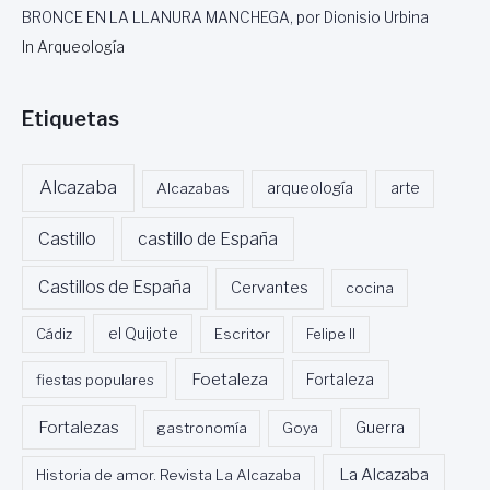
BRONCE EN LA LLANURA MANCHEGA, por Dionisio Urbina
In Arqueología
Etiquetas
Alcazaba
Alcazabas
arqueología
arte
Castillo
castillo de España
Castillos de España
Cervantes
cocina
Cádiz
el Quijote
Escritor
Felipe II
Foetaleza
fiestas populares
Fortaleza
Fortalezas
Guerra
gastronomía
Goya
La Alcazaba
Historia de amor. Revista La Alcazaba