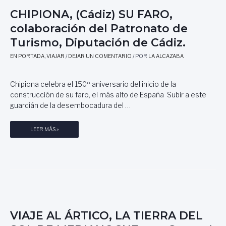
L
A
D
CHIPIONA, (Cádiz) SU FARO,
L
S
U
J
colaboración del Patronato de
T
Q
U
Turismo, Diputación de Cádiz.
A
U
A
S
E
N
EN PORTADA
,
VIAJAR
/
DEJAR UN COMENTARIO
/ POR
LA ALCAZABA
Y
,
P
E
A
S
Chipiona celebra el 150º aniversario del inicio de la
S
C
construcción de su faro, el más alto de España Subir a este
T
R
guardián de la desembocadura del …
E
I
L
T
C
LEER MÁS »
E
O
H
S
R
I
:
P
E
I
L
O
A
N
R
A
T
,
E
VIAJE AL ÁRTICO, LA TIERRA DEL
(
D