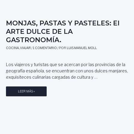
D
Á
D
A
I
E
Y
Z
M
,
MONJAS, PASTAS Y PASTELES: El
E
P
C
ARTE DULCE DE LA
O
A
GASTRONOMÍA.
R
,
A
P
COCINA
,
VIAJAR
/
1 COMENTARIO
/ POR
LUIS MANUEL MOLL
D
O
A
R
L
Los viajeros y turistas que se acercan por las provincias de la
L
B
geografía española, se encuentran con unos dulces manjares,
U
E
I
exquisiteces culinarias cargadas de cultura y …
R
S
T
M
M
LEER MÁS »
O
A
O
A
N
N
G
U
J
U
E
A
D
L
S
E
M
,
L
O
P
O