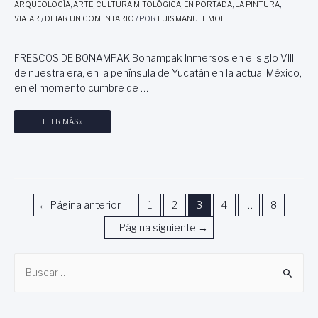
C
I
ARQUEOLOGÍA
,
ARTE
,
CULTURA MITOLÓGICA
,
EN PORTADA
,
LA PINTURA
,
O
Ó
VIAJAR
/
DEJAR UN COMENTARIO
/ POR
LUIS MANUEL MOLL
,
N
L
D
FRESCOS DE BONAMPAK Bonampak Inmersos en el siglo VIII
A
E
T
L
de nuestra era, en la península de Yucatán en la actual México,
I
P
en el momento cumbre de …
E
A
R
T
B
LEER MÁS »
R
R
O
A
O
N
D
N
A
E
A
M
L
T
P
Navegación
S
O
←
Página anterior
1
2
3
4
…
8
A
O
D
K
de
Página siguiente
→
L
E
Y
D
T
entradas
P
E
U
B
A
M
R
L
u
E
I
E
D
S
s
N
I
M