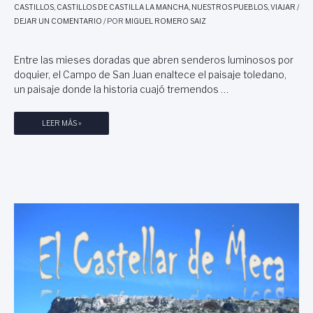
A
CASTILLOS
,
CASTILLOS DE CASTILLA LA MANCHA
,
NUESTROS PUEBLOS
,
VIAJAR
/
O
B
DEJAR UN COMENTARIO
/ POR
MIGUEL ROMERO SAIZ
,
O
P
R
O
Entre las mieses doradas que abren senderos luminosos por
A
R
doquier, el Campo de San Juan enaltece el paisaje toledano,
C
R
un paisaje donde la historia cuajó tremendos …
I
A
Ó
M
N
I
C
LEER MÁS »
D
R
O
E
O
N
L
L
S
A
A
U
O
G
E
F
O
G
I
S
R
C
A
I
,
N
T
A
O
D
L
E
E