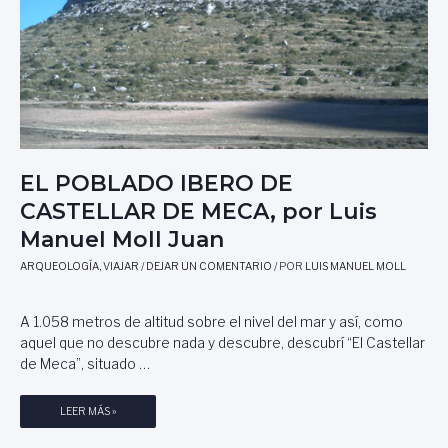
T
D
U
O
R
,
I
U
S
N
M
A
O
R
D
O
E
S
EL POBLADO IBERO DE
P
A
E
CASTELLAR DE MECA, por Luis
E
T
N
Manuel Moll Juan
R
E
E
ARQUEOLOGÍA
,
VIAJAR
/
DEJAR UN COMENTARIO
/ POR
LUIS MANUEL MOLL
L
R
C
A
A 1.058 metros de altitud sobre el nivel del mar y así, como
M
aquel que no descubre nada y descubre, descubrí “El Castellar
P
de Meca”, situado …
O
D
E
E
LEER MÁS »
S
L