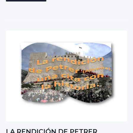
O
R
G
E
J
U
A
N
,
U
N
M
A
R
I
N
O
Y
C
I
E
N
LA RENDICIÓN DE PETRER