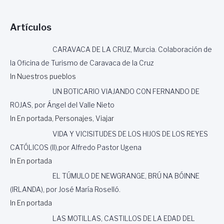
E
L
Artículos
M
O
L
CARAVACA DE LA CRUZ, Murcia. Colaboración de
L
la Oficina de Turismo de Caravaca de la Cruz
J
In Nuestros pueblos
U
A
UN BOTICARIO VIAJANDO CON FERNANDO DE
N
ROJAS, por Ángel del Valle Nieto
In En portada, Personajes, Viajar
VIDA Y VICISITUDES DE LOS HIJOS DE LOS REYES
CATÓLICOS (II),por Alfredo Pastor Ugena
In En portada
EL TÚMULO DE NEWGRANGE, BRÚ NA BÓINNE
(IRLANDA), por José María Roselló.
In En portada
LAS MOTILLAS, CASTILLOS DE LA EDAD DEL