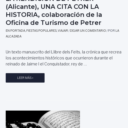
T
(Alicante), UNA CITA CON LA
Í
F
HISTORIA, colaboración de la
I
Oficina de Turismo de Petrer
C
O
EN PORTADA
,
FIESTAS POPULARES
,
VIAJAR
/
DEJAR UN COMENTARIO
/ POR
LA
U
ALCAZABA
N
I
V
Un texto manuscrito del Llibre dels Feits, la crónica que recrea
E
los acontecimientos históricos que ocurrieron durante el
R
reinado de Jaime I el Conquistador, rey de …
S
A
L
LEER MÁS »
L
A
,
R
P
E
O
N
R
D
A
I
L
C
M
I
U