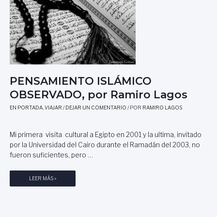
Ó
D
N
E
D
N
E
A
P
M
E
E
T
S
R
T
PENSAMIENTO ISLÁMICO
E
R
R
OBSERVADO, por Ramiro Lagos
E
(
EN PORTADA
,
VIAJAR
/
DEJAR UN COMENTARIO
/ POR
RAMIRO LAGOS
A
L
I
Mi primera visita cultural a Egipto en 2001 y la ultima, invitado
C
por la Universidad del Cairo durante el Ramadán del 2003, no
A
fueron suficientes, pero …
N
T
E
P
LEER MÁS »
)
E
,
N
U
S
N