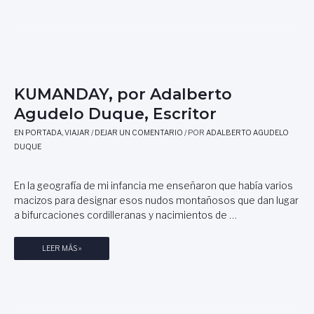
A
P
N
O
J
B
U
L
A
A
N
D
,
O
KUMANDAY, por Adalberto
P
I
Agudelo Duque, Escritor
O
B
R
E
EN PORTADA
,
VIAJAR
/
DEJAR UN COMENTARIO
/ POR
ADALBERTO AGUDELO
M
R
DUQUE
I
O
G
D
U
En la geografía de mi infancia me enseñaron que había varios
E
E
C
macizos para designar esos nudos montañosos que dan lugar
L
A
a bifurcaciones cordilleranas y nacimientos de …
R
S
O
T
K
LEER MÁS »
M
E
U
E
L
M
R
L
A
O
A
N
S
R