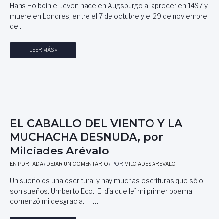
E
Hans Holbein el Joven nace en Augsburgo al aprecer en 1497 y
R
muere en Londres, entre el 7 de octubre y el 29 de noviembre
O
de …
D
R
H
LEER MÁS »
Í
A
G
N
U
S
E
H
Z
O
C
L
E
B
EL CABALLO DEL VIENTO Y LA
R
E
E
MUCHACHA DESNUDA, por
I
Z
Milcíades Arévalo
N
O
E
.
EN PORTADA
/
DEJAR UN COMENTARIO
/ POR
MILCIADES AREVALO
L
A
J
Un sueño es una escritura, y hay muchas escrituras que sólo
S
O
son sueños. Umberto Eco. El día que leí mi primer poema
O
V
C
comenzó mi desgracia. …
E
I
N