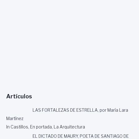
U
J
C
O
H
2
A
0
C
1
H
6
A
–
D
F
E
E
S
R
N
N
U
A
D
N
A
D
,
O
P
Artículos
E
O
L
R
LAS FORTALEZAS DE ESTRELLA, por María Lara
C
M
A
Martínez
I
T
L
In Castillos, En portada, La Arquitectura
Ó
C
L
EL DICTADO DE MAURY, POETA DE SANTIAGO DE
Í