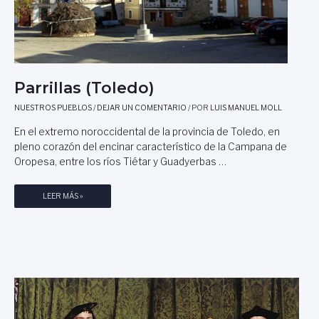
A
R
N
E
A
S
.
)
,
:
C
D
Parrillas (Toledo)
O
O
M
N
NUESTROS PUEBLOS
/
DEJAR UN COMENTARIO
/ POR
LUIS MANUEL MOLL
U
D
En el extremo noroccidental de la provincia de Toledo, en
N
E
pleno corazón del encinar característico de la Campana de
I
M
C
Oropesa, entre los ríos Tiétar y Guadyerbas …
U
A
R
C
I
P
LEER MÁS »
I
Ó
A
Ó
F
R
N
E
R
D
R
I
E
N
L
L
A
L
A
N
A
A
D
S
L
O