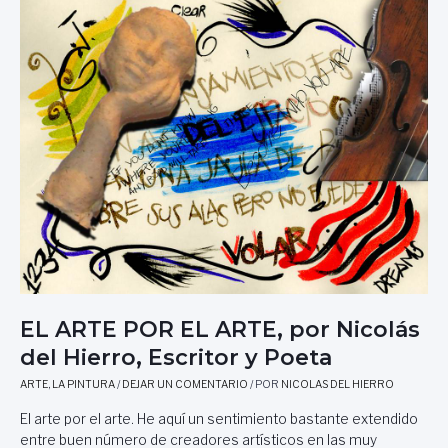
S
A
R
D
D
N
E
E
O
L
F
,
H
E
P
I
L
O
E
I
R
R
C
M
R
I
A
O
A
R
,
N
Í
E
O
A
S
M
L
C
E
A
R
J
R
I
Í
A
EL ARTE POR EL ARTE, por Nicolás
T
A
M
del Hierro, Escritor y Poeta
O
A
R
R
ARTE
,
LA PINTURA
/
DEJAR UN COMENTARIO
/ POR
NICOLAS DEL HIERRO
Y
T
P
Í
El arte por el arte. He aquí un sentimiento bastante extendido
O
N
entre buen número de creadores artísticos en las muy