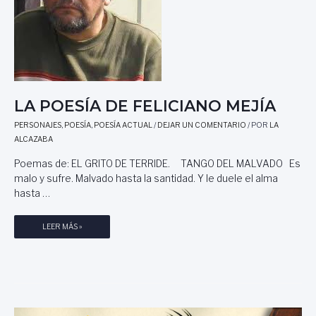
T
A
E
J
E
E
N
N
S
E
E
C
Ñ
E
A
LA POESÍA DE FELICIANO MEJÍA
S
N
PERSONAJES
,
POESÍA
,
POESÍA ACTUAL
/
DEJAR UN COMENTARIO
/ POR
LA
A
Z
ALCAZABA
R
A
I
D
Poemas de: EL GRITO DE TERRIDE. TANGO DEL MALVADO Es
O
E
malo y sufre. Malvado hasta la santidad. Y le duele el alma
,
U
hasta …
P
N
O
H
R
L
LEER MÁS »
É
N
A
R
I
P
O
C
O
E
O
E
E
L
S
T
Á
Í
E