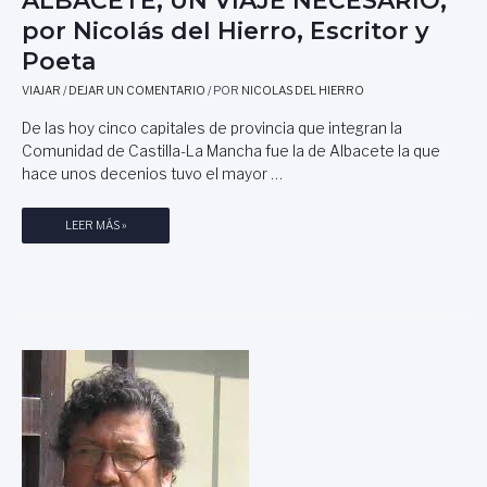
ALBACETE, UN VIAJE NECESARIO,
C
por Nicolás del Hierro, Escritor y
U
Poeta
M
P
VIAJAR
/
DEJAR UN COMENTARIO
/ POR
NICOLAS DEL HIERRO
L
E
De las hoy cinco capitales de provincia que integran la
A
Comunidad de Castilla-La Mancha fue la de Albacete la que
Ñ
hace unos decenios tuvo el mayor …
O
S
A
LEER MÁS »
:
L
L
B
A
A
E
C
S
E
T
T
I
E
M
,
U
U
L
N
A
V
N
I