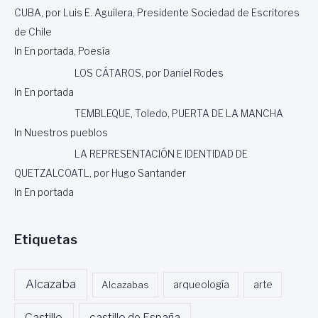
I
A
CUBA, por Luis E. Aguilera, Presidente Sociedad de Escritores
C
D
de Chile
O
E
-
In En portada, Poesía
S
V
A
LOS CÁTAROS, por Daniel Rodes
C
R
E
In En portada
É
N
V
TEMBLEQUE, Toledo, PUERTA DE LA MANCHA
T
A
In Nuestros pueblos
E
L
N
O
LA REPRESENTACIÓN E IDENTIDAD DE
A
QUETZALCOATL, por Hugo Santander
R
I
In En portada
O
”
.
Etiquetas
Alcazaba
Alcazabas
arqueología
arte
Castillo
castillo de España