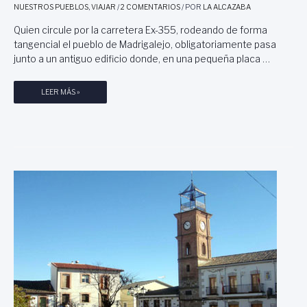
D
NUESTROS PUEBLOS
,
VIAJAR
/
2 COMENTARIOS
/ POR
LA ALCAZABA
)
,
Y
Quien circule por la carretera Ex-355, rodeando de forma
U
L
D
tangencial el pueblo de Madrigalejo, obligatoriamente pasa
A
I
junto a un antiguo edificio donde, en una pequeña placa …
R
M
U
A
T
M
LEER MÁS »
A
A
R
D
I
R
B
I
E
G
R
A
A
L
D
E
E
J
L
O
G
(
U
C
A
Á
D
C
I
E