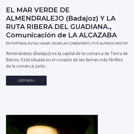
I
R
EL MAR VERDE DE
C
A
O
ALMENDRALEJO (Badajoz) Y LA
Y
L
P
RUTA RIBERA DEL GUADIANA.,
Á
R
Comunicación de LA ALCAZABA
S
O
D
F
EN PORTADA
,
RUTAS
,
VIAJAR
/
DEJAR UN COMENTARIO
/ POR
ALFREDO PASTOR
E
E
L
Almendralejo (Badajoz) es la capital de la comarca de Tierra de
S
H
Barros. Está situada en el corazón de las tierras más fértiles
O
I
R
de la comarca, junto …
E
A
R
D
E
LEER MÁS »
R
E
L
O
L
M
,
A
A
E
U
R
S
N
V
C
I
E
R
V
R
I
E
D
T
R