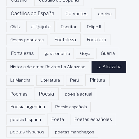
Castillos de España
Cervantes
cocina
Cádiz
el Quijote
Escritor
Felipe II
Foetaleza
fiestas populares
Fortaleza
Fortalezas
Guerra
gastronomía
Goya
La Alcazaba
Historia de amor. Revista La Alcazaba
Pintura
La Mancha
Literatura
Perú
Poesía
Poemas
poesía actual
Poesía argentina
Poesía española
Poeta
poesía hispana
Poetas españoles
poetas hispanos
poetas manchegos